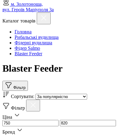
м. Золотоноша,
вул. Героїв Маріуполя 3а
Каталог товарів
Головна
Рибальські вудилища
Фідерні вудилища
Фідер Salmo
Blaster Feeder
Blaster Feeder
Фільтр
Сортувати:
Фільтр
Ціна
Бренд