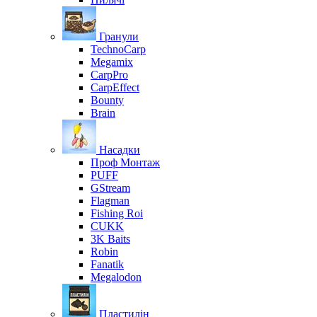
Гранули
TechnoCarp
Megamix
CarpPro
CarpEffect
Bounty
Brain
Насадки
Проф Монтаж
PUFF
GStream
Flagman
Fishing Roi
CUKK
3K Baits
Robin
Fanatik
Megalodon
Пластилін