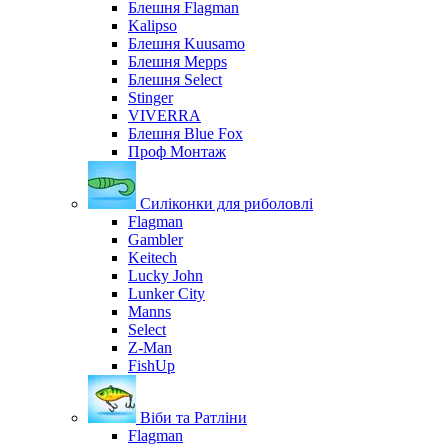
Блешня Flagman
Kalipso
Блешня Kuusamo
Блешня Mepps
Блешня Select
Stinger
VIVERRA
Блешня Blue Fox
Проф Монтаж
Силіконки для риболовлі
Flagman
Gambler
Keitech
Lucky John
Lunker City
Manns
Select
Z-Man
FishUp
Віби та Ратліни
Flagman