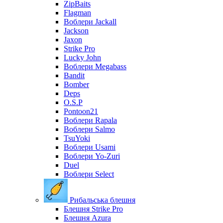
ZipBaits
Flagman
Воблери Jackall
Jackson
Jaxon
Strike Pro
Lucky John
Воблери Megabass
Bandit
Bomber
Deps
O.S.P
Pontoon21
Воблери Rapala
Воблери Salmo
TsuYoki
Воблери Usami
Воблери Yo-Zuri
Duel
Воблери Select
Рибальська блешня
Блешня Strike Pro
Блешня Azura