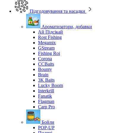
Підгодовування та насадки
Ароматизатори, добавки
Ай Підсікай
Rost Fishing
Megamix
GStream
Fishing Roi
Corona
CCBaits
Bounty
Brain
3K Baits
Lucky Boom
Interkrill
Fanatik
Flagman
Carp Pro
Бойли
POP-UP
Пилячі