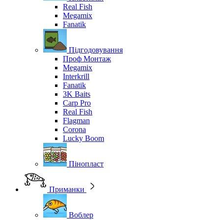
Real Fish
Megamix
Fanatik
Підгодовування
Проф Монтаж
Megamix
Interkrill
Fanatik
3K Baits
Carp Pro
Real Fish
Flagman
Corona
Lucky Boom
Пінопласт
Приманки
Воблер