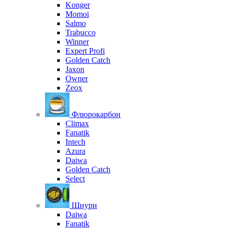
Konger
Momoi
Salmo
Trabucco
Winner
Expert Profi
Golden Catch
Jaxon
Owner
Zeox
Флюрокарбон
Climax
Fanatik
Intech
Azura
Daiwa
Golden Catch
Select
Шнури
Daiwa
Fanatik