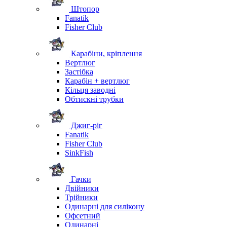
Штопор
Fanatik
Fisher Club
Карабіни, кріплення
Вертлюг
Застібка
Карабін + вертлюг
Кільця заводні
Обтискні трубки
Джиг-ріг
Fanatik
Fisher Club
SinkFish
Гачки
Двійники
Трійники
Одинарні для силікону
Офсетний
Одинарні