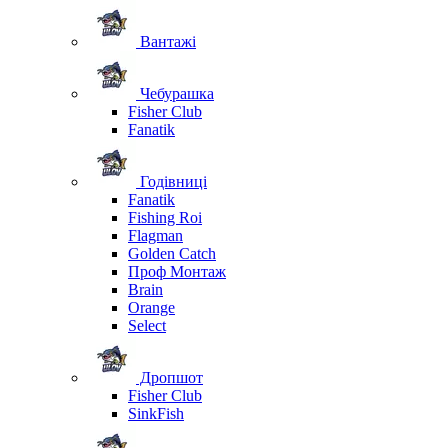
Вантажі
Чебурашка
Fisher Club
Fanatik
Годівниці
Fanatik
Fishing Roi
Flagman
Golden Catch
Проф Монтаж
Brain
Orange
Select
Дропшот
Fisher Club
SinkFish