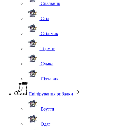
Спальник
Стіл
Стільчик
Термос
Сумка
Ліхтарик
Екіпірування рибалки
Взуття
Одяг