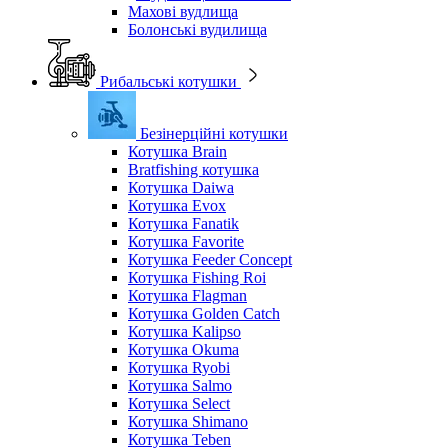
Махові вудлища
Болонські вудилища
Рибальські котушки
Безінерційні котушки
Котушка Brain
Bratfishing котушка
Котушка Daiwa
Котушка Evox
Котушка Fanatik
Котушка Favorite
Котушка Feeder Concept
Котушка Fishing Roi
Котушка Flagman
Котушка Golden Catch
Котушка Kalipso
Котушка Okuma
Котушка Ryobi
Котушка Salmo
Котушка Select
Котушка Shimano
Котушка Teben