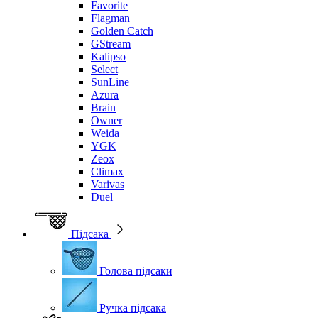
Favorite
Flagman
Golden Catch
GStream
Kalipso
Select
SunLine
Azura
Brain
Owner
Weida
YGK
Zeox
Climax
Varivas
Duel
Підсака
Голова підсаки
Ручка підсака