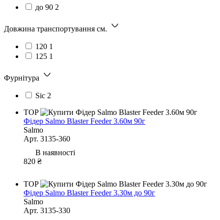
до 90
2
Довжина транспортування см.
120
1
125
1
Фурнітура
Sic
2
TOP
Фідер Salmo Blaster Feeder 3.60м 90г
Salmo
Арт. 3135-360
В наявності
820 ₴
TOP
Фідер Salmo Blaster Feeder 3.30м до 90г
Salmo
Арт. 3135-330