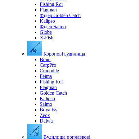
Fishing Roi
Flagman
Фідер Golden Catch
Kalipso
Фідер Salmo
Globe
X-Fish
Коропові вудилища
Brain
CarpPro
Crocodile
Feima
Fishing Roi
Flagman
Golden Catch
Kalipso
Salmo
Boya By
Zeox
Daiwa
Вудилища поплавкові