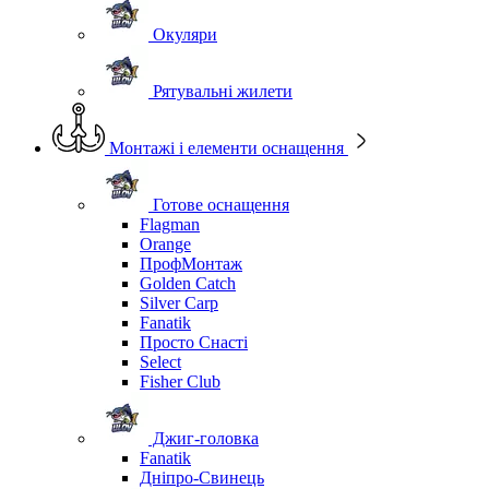
Окуляри
Рятувальні жилети
Монтажі і елементи оснащення
Готове оснащення
Flagman
Orange
ПрофМонтаж
Golden Catch
Silver Carp
Fanatik
Просто Снасті
Select
Fisher Club
Джиг-головка
Fanatik
Дніпро-Свинець