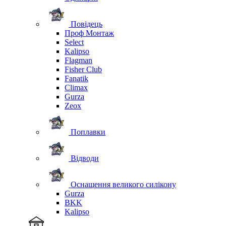
Повідець
Проф Монтаж
Select
Kalipso
Flagman
Fisher Club
Fanatik
Climax
Gurza
Zeox
Поплавки
Відводи
Оснащення великого силікону
Gurza
BKK
Kalipso