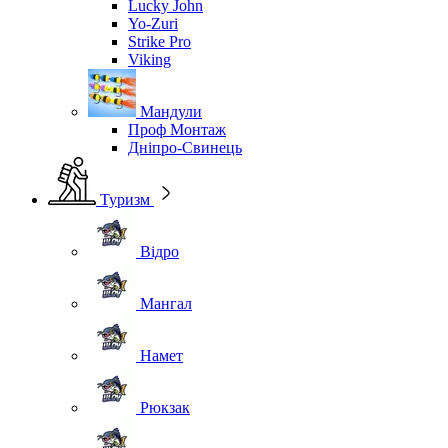
Lucky John
Yo-Zuri
Strike Pro
Viking
Мандули
Проф Монтаж
Дніпро-Свинець
Туризм
Відро
Мангал
Намет
Рюкзак