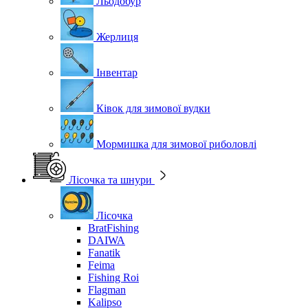
Льодобур
Жерлиця
Інвентар
Ківок для зимової вудки
Мормишка для зимової риболовлі
Лісочка та шнури
Лісочка
BratFishing
DAIWA
Fanatik
Feima
Fishing Roi
Flagman
Kalipso