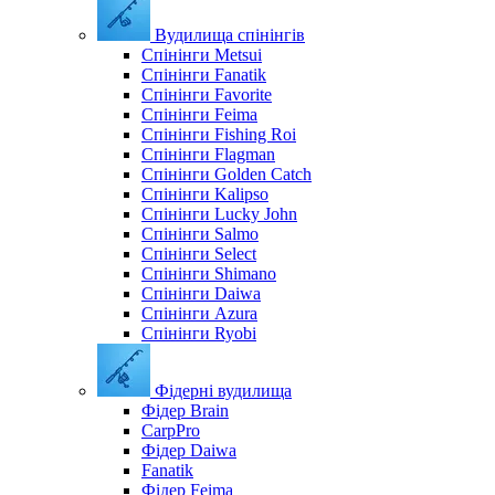
Вудилища спінінгів
Спінінги Metsui
Спінінги Fanatik
Спінінги Favorite
Спінінги Feima
Спінінги Fishing Roi
Спінінги Flagman
Спінінги Golden Catch
Спінінги Kalipso
Спінінги Lucky John
Спінінги Salmo
Спінінги Select
Спінінги Shimano
Спінінги Daiwa
Спінінги Azura
Спінінги Ryobi
Фідерні вудилища
Фідер Brain
CarpPro
Фідер Daiwa
Fanatik
Фідер Feima