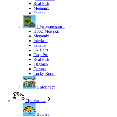
Real Fish
Megamix
Fanatik
Підгодовування
Проф Монтаж
Megamix
Interkrill
Fanatik
3K Baits
Carp Pro
Real Fish
Flagman
Corona
Lucky Boom
Пінопласт
Приманки
Воблер