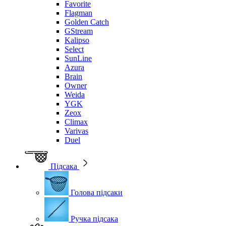
Favorite
Flagman
Golden Catch
GStream
Kalipso
Select
SunLine
Azura
Brain
Owner
Weida
YGK
Zeox
Climax
Varivas
Duel
Підсака
Голова підсаки
Ручка підсака