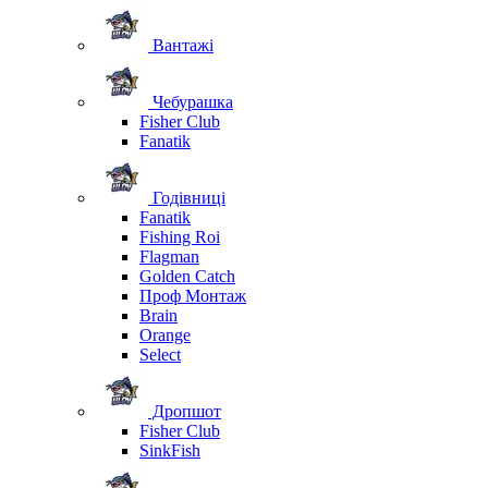
Вантажі
Чебурашка
Fisher Club
Fanatik
Годівниці
Fanatik
Fishing Roi
Flagman
Golden Catch
Проф Монтаж
Brain
Orange
Select
Дропшот
Fisher Club
SinkFish