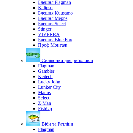
Блешня Flagman
Kalipso
Блешня Kuusamo
Блешня Mepps
Блешня Select
Stinger
VIVERRA
Блешня Blue Fox
Проф Монтаж
Силіконки для риболовлі
Flagman
Gambler
Keitech
Lucky John
Lunker City
Manns
Select
Z-Man
FishUp
Віби та Ратліни
Flagman