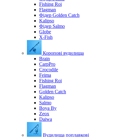
Fishing Roi
Flagman
Фідер Golden Catch
Kalipso
Фідер Salmo
Globe
X-Fish
Коропові вудилища
Brain
CarpPro
Crocodile
Feima
Fishing Roi
Flagman
Golden Catch
Kalipso
Salmo
Boya By
Zeox
Daiwa
Вудилища поплавкові