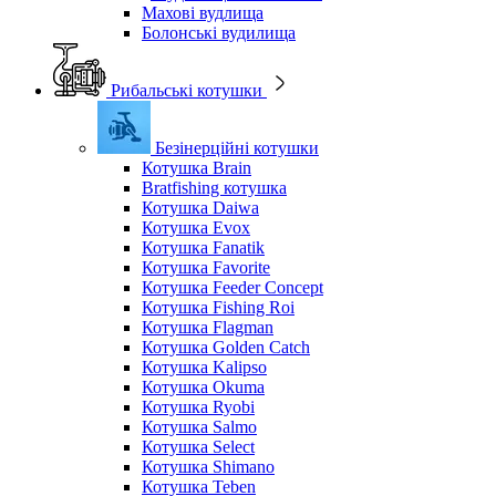
Махові вудлища
Болонські вудилища
Рибальські котушки
Безінерційні котушки
Котушка Brain
Bratfishing котушка
Котушка Daiwa
Котушка Evox
Котушка Fanatik
Котушка Favorite
Котушка Feeder Concept
Котушка Fishing Roi
Котушка Flagman
Котушка Golden Catch
Котушка Kalipso
Котушка Okuma
Котушка Ryobi
Котушка Salmo
Котушка Select
Котушка Shimano
Котушка Teben