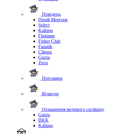
Повідець
Проф Монтаж
Select
Kalipso
Flagman
Fisher Club
Fanatik
Climax
Gurza
Zeox
Поплавки
Відводи
Оснащення великого силікону
Gurza
BKK
Kalipso