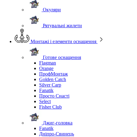
Окуляри
Рятувальні жилети
Монтажі і елементи оснащення
Готове оснащення
Flagman
Orange
ПрофМонтаж
Golden Catch
Silver Carp
Fanatik
Просто Снасті
Select
Fisher Club
Джиг-головка
Fanatik
Дніпро-Свинець