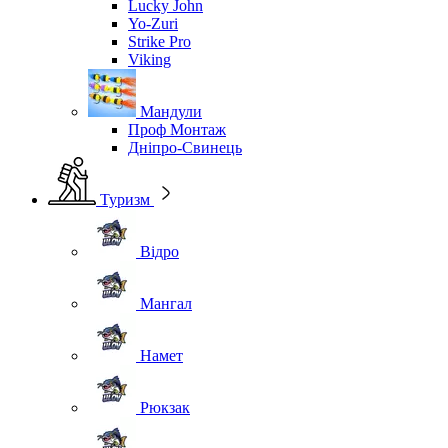
Lucky John
Yo-Zuri
Strike Pro
Viking
Мандули
Проф Монтаж
Дніпро-Свинець
Туризм
Відро
Мангал
Намет
Рюкзак