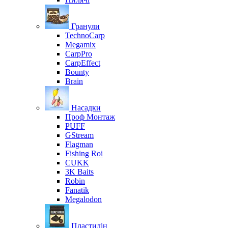
Гранули
TechnoCarp
Megamix
CarpPro
CarpEffect
Bounty
Brain
Насадки
Проф Монтаж
PUFF
GStream
Flagman
Fishing Roi
CUKK
3K Baits
Robin
Fanatik
Megalodon
Пластилін