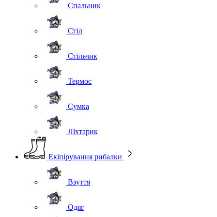
Спальник
Стіл
Стільчик
Термос
Сумка
Ліхтарик
Екіпірування рибалки
Взуття
Одяг