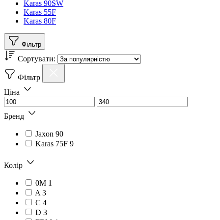
Karas 90SW
Karas 55F
Karas 80F
Фільтр
Сортувати:
Фільтр
Ціна
Бренд
Jaxon
90
Karas 75F
9
Колір
0M
1
A
3
C
4
D
3