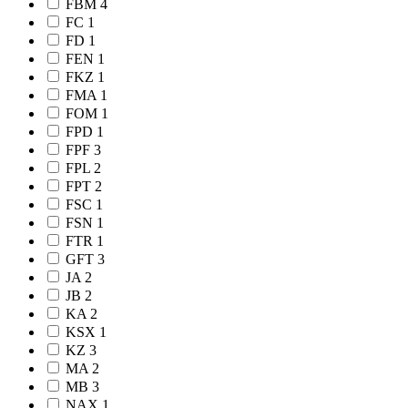
FBM
4
FC
1
FD
1
FEN
1
FKZ
1
FMA
1
FOM
1
FPD
1
FPF
3
FPL
2
FPT
2
FSC
1
FSN
1
FTR
1
GFT
3
JA
2
JB
2
KA
2
KSX
1
KZ
3
MA
2
MB
3
NAX
1