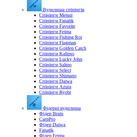
Вудилища спінінгів
Спінінги Metsui
Спінінги Fanatik
Спінінги Favorite
Спінінги Feima
Спінінги Fishing Roi
Спінінги Flagman
Спінінги Golden Catch
Спінінги Kalipso
Спінінги Lucky John
Спінінги Salmo
Спінінги Select
Спінінги Shimano
Спінінги Daiwa
Спінінги Azura
Спінінги Ryobi
Фідерні вудилища
Фідер Brain
CarpPro
Фідер Daiwa
Fanatik
Фідер Feima