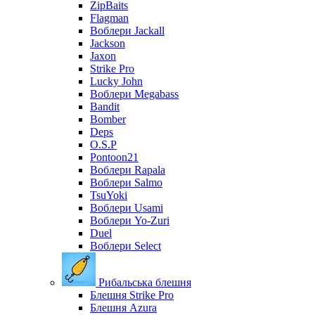
ZipBaits
Flagman
Воблери Jackall
Jackson
Jaxon
Strike Pro
Lucky John
Воблери Megabass
Bandit
Bomber
Deps
O.S.P
Pontoon21
Воблери Rapala
Воблери Salmo
TsuYoki
Воблери Usami
Воблери Yo-Zuri
Duel
Воблери Select
Рибальська блешня
Блешня Strike Pro
Блешня Azura