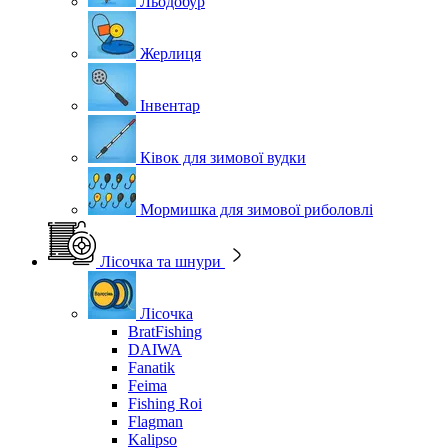
Льодобур
Жерлиця
Інвентар
Ківок для зимової вудки
Мормишка для зимової риболовлі
Лісочка та шнури
Лісочка
BratFishing
DAIWA
Fanatik
Feima
Fishing Roi
Flagman
Kalipso