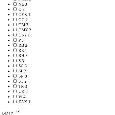
NL
3
O
3
OEX
1
OG
2
OM
3
OMY
2
OSY
1
P
3
RB
2
RE
1
RH
3
S
3
SC
3
SL
3
SN
3
ST
2
TR
3
UK
2
W
4
ZAX
1
Вага г.