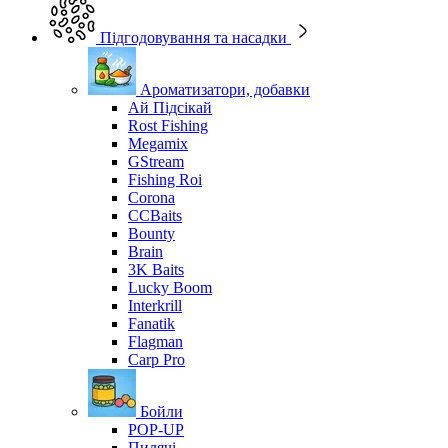
Підгодовування та насадки
Ароматизатори, добавки
Ай Підсікай
Rost Fishing
Megamix
GStream
Fishing Roi
Corona
CCBaits
Bounty
Brain
3K Baits
Lucky Boom
Interkrill
Fanatik
Flagman
Carp Pro
Бойли
POP-UP
Пилячі