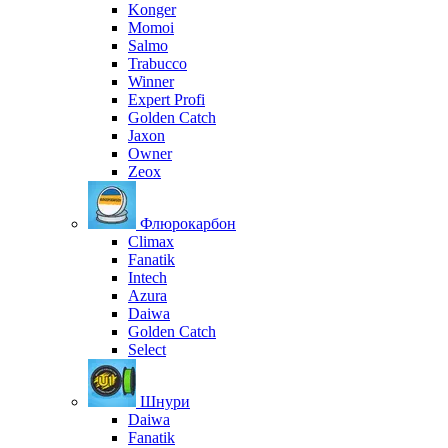
Konger
Momoi
Salmo
Trabucco
Winner
Expert Profi
Golden Catch
Jaxon
Owner
Zeox
Флюрокарбон
Climax
Fanatik
Intech
Azura
Daiwa
Golden Catch
Select
Шнури
Daiwa
Fanatik