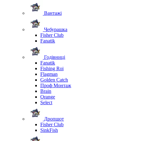
Вантажі
Чебурашка
Fisher Club
Fanatik
Годівниці
Fanatik
Fishing Roi
Flagman
Golden Catch
Проф Монтаж
Brain
Orange
Select
Дропшот
Fisher Club
SinkFish