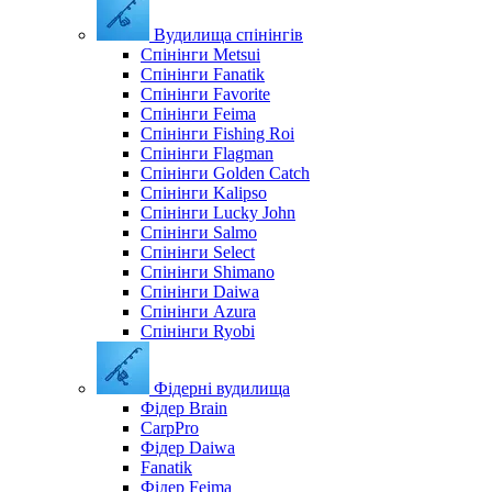
Вудилища спінінгів
Спінінги Metsui
Спінінги Fanatik
Спінінги Favorite
Спінінги Feima
Спінінги Fishing Roi
Спінінги Flagman
Спінінги Golden Catch
Спінінги Kalipso
Спінінги Lucky John
Спінінги Salmo
Спінінги Select
Спінінги Shimano
Спінінги Daiwa
Спінінги Azura
Спінінги Ryobi
Фідерні вудилища
Фідер Brain
CarpPro
Фідер Daiwa
Fanatik
Фідер Feima