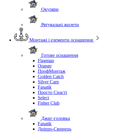
Окуляри
Рятувальні жилети
Монтажі і елементи оснащення
Готове оснащення
Flagman
Orange
ПрофМонтаж
Golden Catch
Silver Carp
Fanatik
Просто Снасті
Select
Fisher Club
Джиг-головка
Fanatik
Дніпро-Свинець