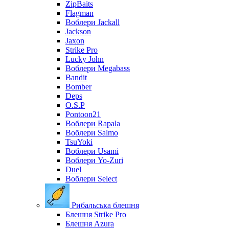
ZipBaits
Flagman
Воблери Jackall
Jackson
Jaxon
Strike Pro
Lucky John
Воблери Megabass
Bandit
Bomber
Deps
O.S.P
Pontoon21
Воблери Rapala
Воблери Salmo
TsuYoki
Воблери Usami
Воблери Yo-Zuri
Duel
Воблери Select
Рибальська блешня
Блешня Strike Pro
Блешня Azura