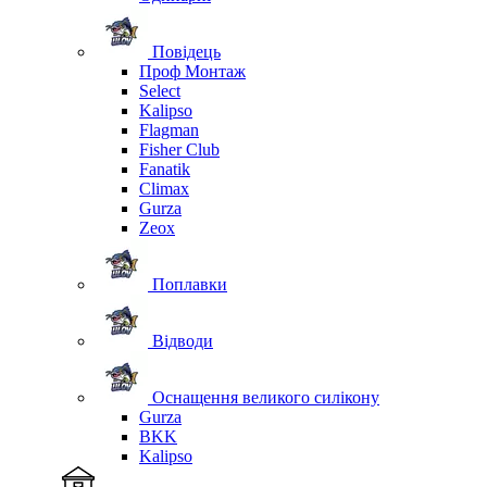
Повідець
Проф Монтаж
Select
Kalipso
Flagman
Fisher Club
Fanatik
Climax
Gurza
Zeox
Поплавки
Відводи
Оснащення великого силікону
Gurza
BKK
Kalipso