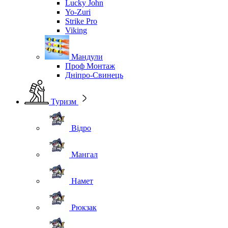
Lucky John
Yo-Zuri
Strike Pro
Viking
Мандули
Проф Монтаж
Дніпро-Свинець
Туризм
Відро
Мангал
Намет
Рюкзак