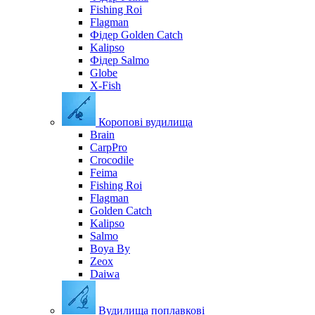
Fishing Roi
Flagman
Фідер Golden Catch
Kalipso
Фідер Salmo
Globe
X-Fish
Коропові вудилища
Brain
CarpPro
Crocodile
Feima
Fishing Roi
Flagman
Golden Catch
Kalipso
Salmo
Boya By
Zeox
Daiwa
Вудилища поплавкові