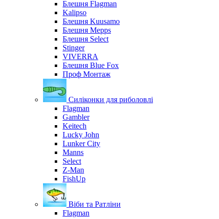
Блешня Flagman
Kalipso
Блешня Kuusamo
Блешня Mepps
Блешня Select
Stinger
VIVERRA
Блешня Blue Fox
Проф Монтаж
Силіконки для риболовлі
Flagman
Gambler
Keitech
Lucky John
Lunker City
Manns
Select
Z-Man
FishUp
Віби та Ратліни
Flagman