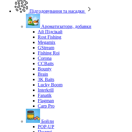
Підгодовування та насадки
Ароматизатори, добавки
Ай Підсікай
Rost Fishing
Megamix
GStream
Fishing Roi
Corona
CCBaits
Bounty
Brain
3K Baits
Lucky Boom
Interkrill
Fanatik
Flagman
Carp Pro
Бойли
POP-UP
Пилячі