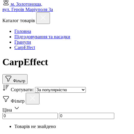
м. Золотоноша,
вул. Героїв Маріуполя 3а
Каталог товарів
Головна
Підгодовування та насадки
Гранули
CarpEffect
CarpEffect
Фільтр
Сортувати:
Фільтр
Ціна
Товарів не знайдено