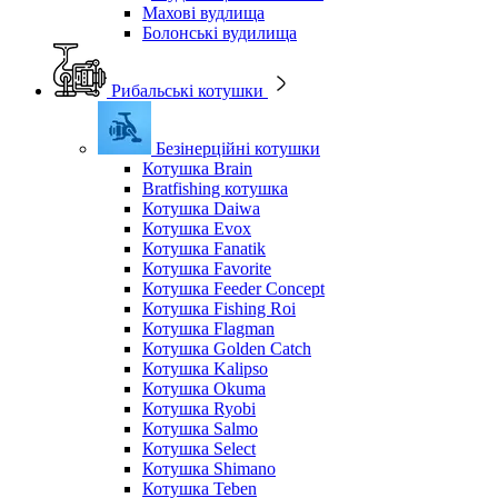
Махові вудлища
Болонські вудилища
Рибальські котушки
Безінерційні котушки
Котушка Brain
Bratfishing котушка
Котушка Daiwa
Котушка Evox
Котушка Fanatik
Котушка Favorite
Котушка Feeder Concept
Котушка Fishing Roi
Котушка Flagman
Котушка Golden Catch
Котушка Kalipso
Котушка Okuma
Котушка Ryobi
Котушка Salmo
Котушка Select
Котушка Shimano
Котушка Teben