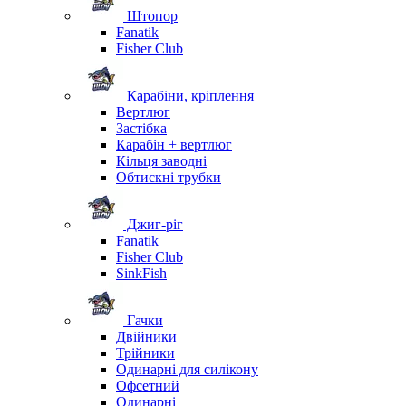
Штопор
Fanatik
Fisher Club
Карабіни, кріплення
Вертлюг
Застібка
Карабін + вертлюг
Кільця заводні
Обтискні трубки
Джиг-ріг
Fanatik
Fisher Club
SinkFish
Гачки
Двійники
Трійники
Одинарні для силікону
Офсетний
Одинарні