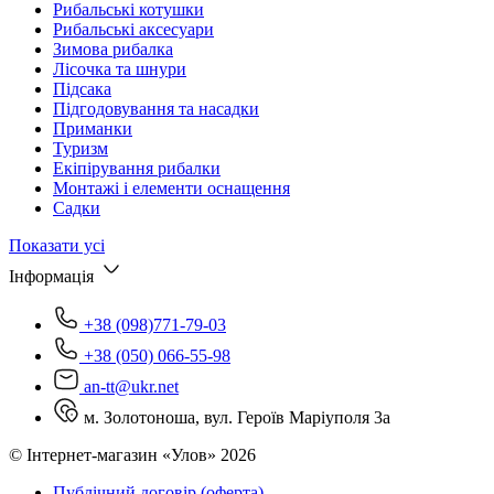
Рибальські котушки
Рибальські аксесуари
Зимова рибалка
Лісочка та шнури
Підсака
Підгодовування та насадки
Приманки
Туризм
Екіпірування рибалки
Монтажі і елементи оснащення
Садки
Показати усі
Інформація
+38 (098)771-79-03
+38 (050) 066-55-98
an-tt@ukr.net
м. Золотоноша, вул. Героїв Маріуполя 3а
© Інтернет-магазин «Улов» 2026
Публічний договір (оферта)