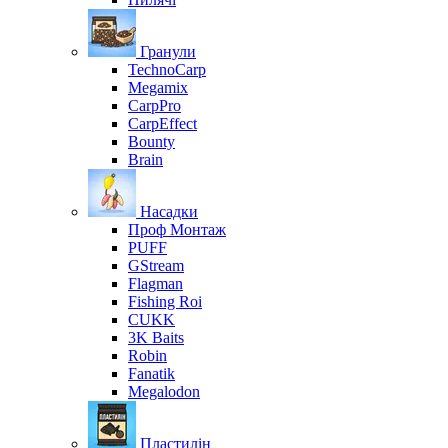
Гранули
TechnoCarp
Megamix
CarpPro
CarpEffect
Bounty
Brain
Насадки
Проф Монтаж
PUFF
GStream
Flagman
Fishing Roi
CUKK
3K Baits
Robin
Fanatik
Megalodon
Пластилін