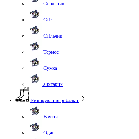
Спальник
Стіл
Стільчик
Термос
Сумка
Ліхтарик
Екіпірування рибалки
Взуття
Одяг