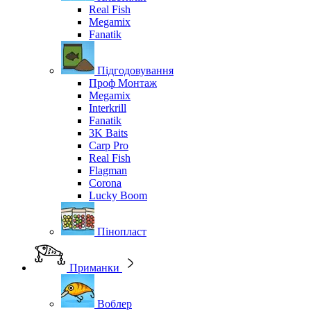
Real Fish
Megamix
Fanatik
Підгодовування
Проф Монтаж
Megamix
Interkrill
Fanatik
3K Baits
Carp Pro
Real Fish
Flagman
Corona
Lucky Boom
Пінопласт
Приманки
Воблер