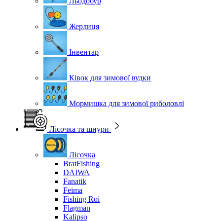
Льодобур
Жерлиця
Інвентар
Ківок для зимової вудки
Мормишка для зимової риболовлі
Лісочка та шнури
Лісочка
BratFishing
DAIWA
Fanatik
Feima
Fishing Roi
Flagman
Kalipso