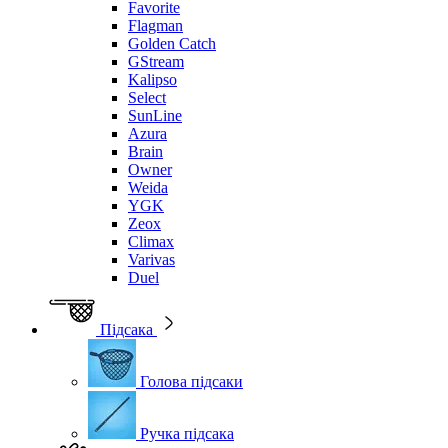
Favorite
Flagman
Golden Catch
GStream
Kalipso
Select
SunLine
Azura
Brain
Owner
Weida
YGK
Zeox
Climax
Varivas
Duel
Підсака
Голова підсаки
Ручка підсака