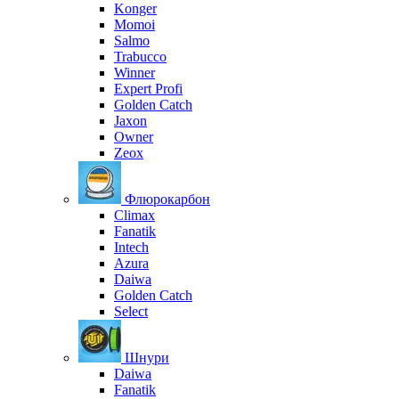
Konger
Momoi
Salmo
Trabucco
Winner
Expert Profi
Golden Catch
Jaxon
Owner
Zeox
Флюрокарбон
Climax
Fanatik
Intech
Azura
Daiwa
Golden Catch
Select
Шнури
Daiwa
Fanatik