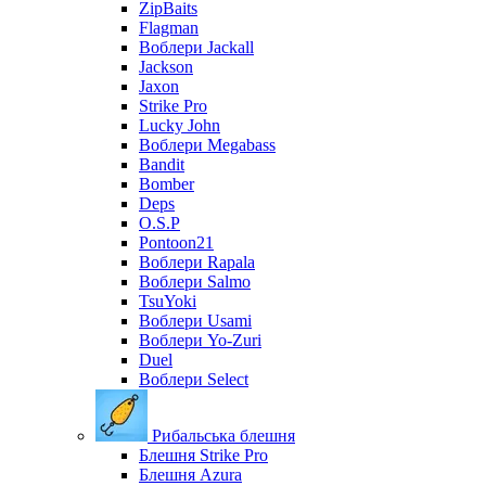
ZipBaits
Flagman
Воблери Jackall
Jackson
Jaxon
Strike Pro
Lucky John
Воблери Megabass
Bandit
Bomber
Deps
O.S.P
Pontoon21
Воблери Rapala
Воблери Salmo
TsuYoki
Воблери Usami
Воблери Yo-Zuri
Duel
Воблери Select
Рибальська блешня
Блешня Strike Pro
Блешня Azura