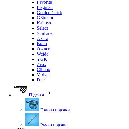
Favorite
Flagman
Golden Catch
GStream
Kalipso
Select
SunLine
Azura
Brain
Owner
Weida
YGK
Zeox
Climax
Varivas
Duel
Підсака
Голова підсаки
Ручка підсака