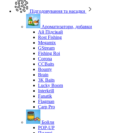
Підгодовування та насадки
Ароматизатори, добавки
Ай Підсікай
Rost Fishing
Megamix
GStream
Fishing Roi
Corona
CCBaits
Bounty
Brain
3K Baits
Lucky Boom
Interkrill
Fanatik
Flagman
Carp Pro
Бойли
POP-UP
Пилячі