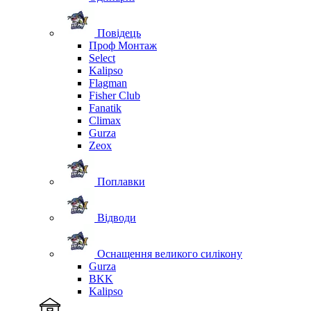
Повідець
Проф Монтаж
Select
Kalipso
Flagman
Fisher Club
Fanatik
Climax
Gurza
Zeox
Поплавки
Відводи
Оснащення великого силікону
Gurza
BKK
Kalipso