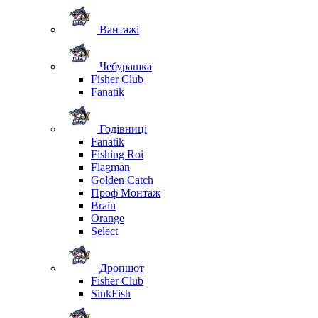
Вантажі
Чебурашка
Fisher Club
Fanatik
Годівниці
Fanatik
Fishing Roi
Flagman
Golden Catch
Проф Монтаж
Brain
Orange
Select
Дропшот
Fisher Club
SinkFish