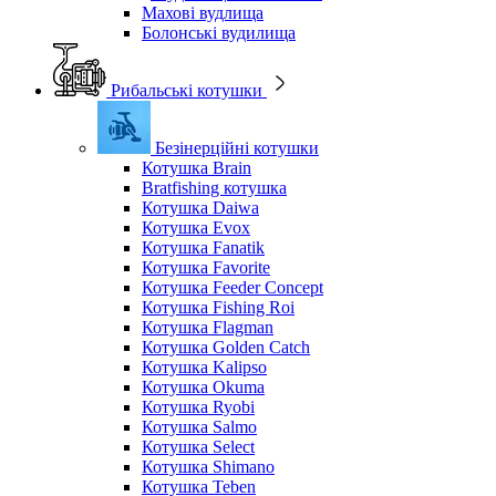
Махові вудлища
Болонські вудилища
Рибальські котушки
Безінерційні котушки
Котушка Brain
Bratfishing котушка
Котушка Daiwa
Котушка Evox
Котушка Fanatik
Котушка Favorite
Котушка Feeder Concept
Котушка Fishing Roi
Котушка Flagman
Котушка Golden Catch
Котушка Kalipso
Котушка Okuma
Котушка Ryobi
Котушка Salmo
Котушка Select
Котушка Shimano
Котушка Teben