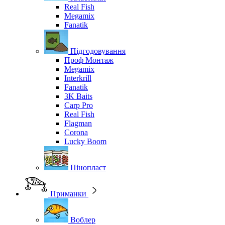
Real Fish
Megamix
Fanatik
Підгодовування
Проф Монтаж
Megamix
Interkrill
Fanatik
3K Baits
Carp Pro
Real Fish
Flagman
Corona
Lucky Boom
Пінопласт
Приманки
Воблер