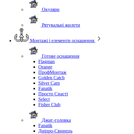
Окуляри
Рятувальні жилети
Монтажі і елементи оснащення
Готове оснащення
Flagman
Orange
ПрофМонтаж
Golden Catch
Silver Carp
Fanatik
Просто Снасті
Select
Fisher Club
Джиг-головка
Fanatik
Дніпро-Свинець