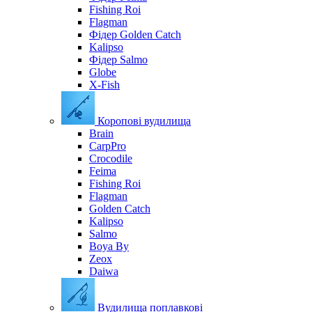
Fishing Roi
Flagman
Фідер Golden Catch
Kalipso
Фідер Salmo
Globe
X-Fish
Коропові вудилища
Brain
CarpPro
Crocodile
Feima
Fishing Roi
Flagman
Golden Catch
Kalipso
Salmo
Boya By
Zeox
Daiwa
Вудилища поплавкові