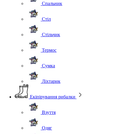
Спальник
Стіл
Стільчик
Термос
Сумка
Ліхтарик
Екіпірування рибалки
Взуття
Одяг