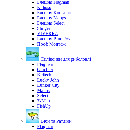
Блешня Flagman
Kalipso
Блешня Kuusamo
Блешня Mepps
Блешня Select
Stinger
VIVERRA
Блешня Blue Fox
Проф Монтаж
Силіконки для риболовлі
Flagman
Gambler
Keitech
Lucky John
Lunker City
Manns
Select
Z-Man
FishUp
Віби та Ратліни
Flagman