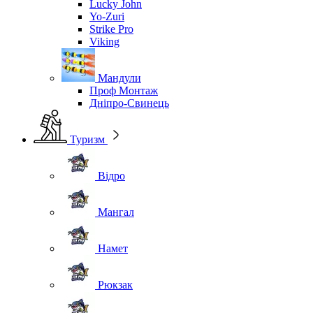
Lucky John
Yo-Zuri
Strike Pro
Viking
Мандули
Проф Монтаж
Дніпро-Свинець
Туризм
Відро
Мангал
Намет
Рюкзак