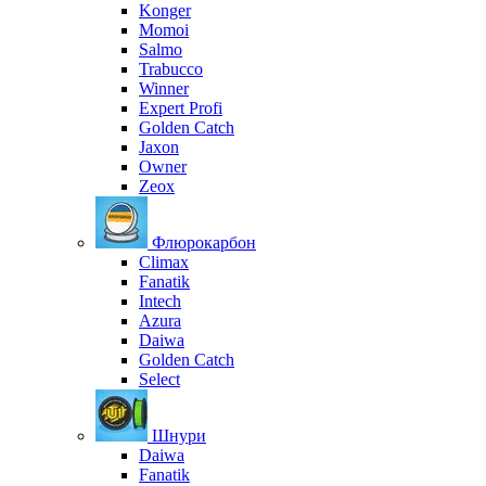
Konger
Momoi
Salmo
Trabucco
Winner
Expert Profi
Golden Catch
Jaxon
Owner
Zeox
Флюрокарбон
Climax
Fanatik
Intech
Azura
Daiwa
Golden Catch
Select
Шнури
Daiwa
Fanatik