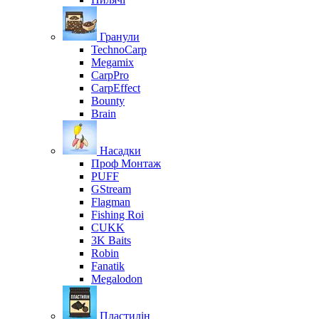
Гранули
TechnoCarp
Megamix
CarpPro
CarpEffect
Bounty
Brain
Насадки
Проф Монтаж
PUFF
GStream
Flagman
Fishing Roi
CUKK
3K Baits
Robin
Fanatik
Megalodon
Пластилін