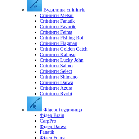
Вудилища спінінгів
Спінінги Metsui
Спінінги Fanatik
Спінінги Favorite
Спінінги Feima
Спінінги Fishing Roi
Спінінги Flagman
Спінінги Golden Catch
Спінінги Kalipso
Спінінги Lucky John
Спінінги Salmo
Спінінги Select
Спінінги Shimano
Спінінги Daiwa
Спінінги Azura
Спінінги Ryobi
Фідерні вудилища
Фідер Brain
CarpPro
Фідер Daiwa
Fanatik
Фідер Feima