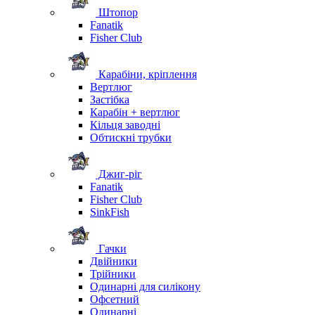
Штопор
Fanatik
Fisher Club
Карабіни, кріплення
Вертлюг
Застібка
Карабін + вертлюг
Кільця заводні
Обтискні трубки
Джиг-ріг
Fanatik
Fisher Club
SinkFish
Гачки
Двійники
Трійники
Одинарні для силікону
Офсетний
Одинарні