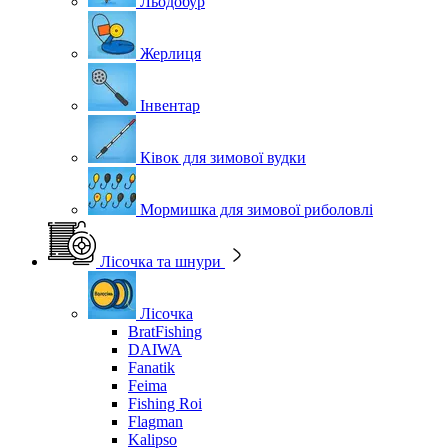
Льодобур
Жерлиця
Інвентар
Ківок для зимової вудки
Мормишка для зимової риболовлі
Лісочка та шнури
Лісочка
BratFishing
DAIWA
Fanatik
Feima
Fishing Roi
Flagman
Kalipso