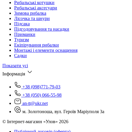
Рибальські котушки
Рибальські аксесуари
Зимова рибалка
Лісочка та шнури
Підсака
Підгодовування та насадки
Приманки
Туризм
Екіпірування рибалки
Монтажі і елементи оснащення
Садки
Показати усі
Інформація
+38 (098)771-79-03
+38 (050) 066-55-98
an-tt@ukr.net
м. Золотоноша, вул. Героїв Маріуполя 3а
© Інтернет-магазин «Улов» 2026
Публічний договір (оферта)