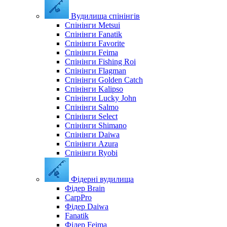
Вудилища спінінгів
Спінінги Metsui
Спінінги Fanatik
Спінінги Favorite
Спінінги Feima
Спінінги Fishing Roi
Спінінги Flagman
Спінінги Golden Catch
Спінінги Kalipso
Спінінги Lucky John
Спінінги Salmo
Спінінги Select
Спінінги Shimano
Спінінги Daiwa
Спінінги Azura
Спінінги Ryobi
Фідерні вудилища
Фідер Brain
CarpPro
Фідер Daiwa
Fanatik
Фідер Feima