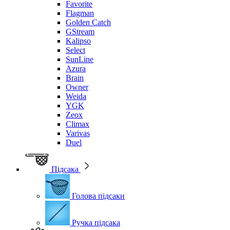
Favorite
Flagman
Golden Catch
GStream
Kalipso
Select
SunLine
Azura
Brain
Owner
Weida
YGK
Zeox
Climax
Varivas
Duel
Підсака
Голова підсаки
Ручка підсака