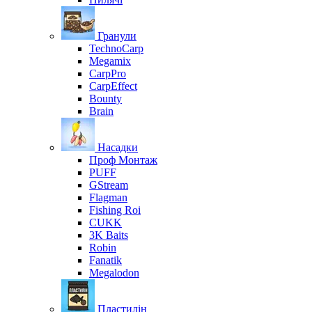
Гранули
TechnoCarp
Megamix
CarpPro
CarpEffect
Bounty
Brain
Насадки
Проф Монтаж
PUFF
GStream
Flagman
Fishing Roi
CUKK
3K Baits
Robin
Fanatik
Megalodon
Пластилін