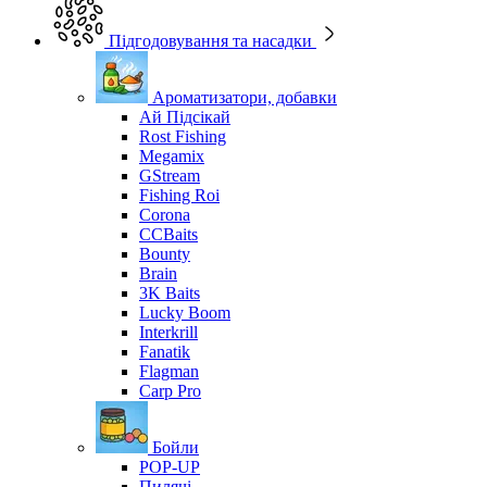
Підгодовування та насадки
Ароматизатори, добавки
Ай Підсікай
Rost Fishing
Megamix
GStream
Fishing Roi
Corona
CCBaits
Bounty
Brain
3K Baits
Lucky Boom
Interkrill
Fanatik
Flagman
Carp Pro
Бойли
POP-UP
Пилячі