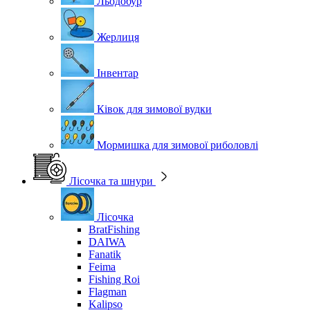
Льодобур
Жерлиця
Інвентар
Ківок для зимової вудки
Мормишка для зимової риболовлі
Лісочка та шнури
Лісочка
BratFishing
DAIWA
Fanatik
Feima
Fishing Roi
Flagman
Kalipso