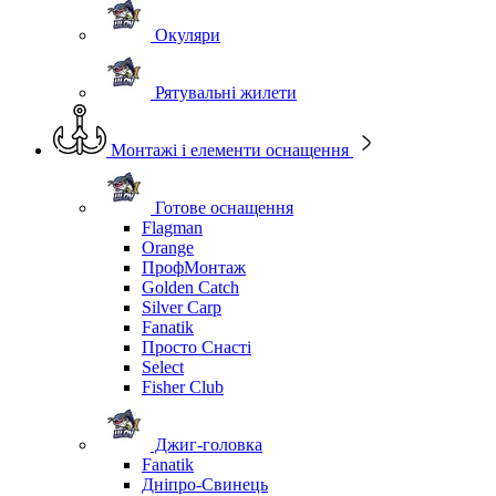
Окуляри
Рятувальні жилети
Монтажі і елементи оснащення
Готове оснащення
Flagman
Orange
ПрофМонтаж
Golden Catch
Silver Carp
Fanatik
Просто Снасті
Select
Fisher Club
Джиг-головка
Fanatik
Дніпро-Свинець