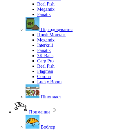
Real Fish
Megamix
Fanatik
Підгодовування
Проф Монтаж
Megamix
Interkrill
Fanatik
3K Baits
Carp Pro
Real Fish
Flagman
Corona
Lucky Boom
Пінопласт
Приманки
Воблер