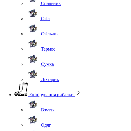
Спальник
Стіл
Стільчик
Термос
Сумка
Ліхтарик
Екіпірування рибалки
Взуття
Одяг