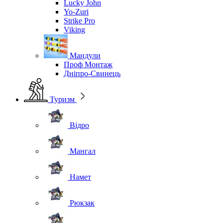
Lucky John
Yo-Zuri
Strike Pro
Viking
Мандули
Проф Монтаж
Дніпро-Свинець
Туризм
Відро
Мангал
Намет
Рюкзак