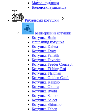
Махові вудлища
Болонські вудилища
Рибальські котушки
Безінерційні котушки
Котушка Brain
Bratfishing котушка
Котушка Daiwa
Котушка Evox
Котушка Fanatik
Котушка Favorite
Котушка Feeder Concept
Котушка Fishing Roi
Котушка Flagman
Котушка Golden Catch
Котушка Kalipso
Котушка Okuma
Котушка Ryobi
Котушка Salmo
Котушка Select
Котушка Shimano
Котушка Teben