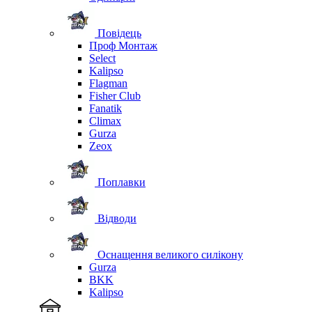
Повідець
Проф Монтаж
Select
Kalipso
Flagman
Fisher Club
Fanatik
Climax
Gurza
Zeox
Поплавки
Відводи
Оснащення великого силікону
Gurza
BKK
Kalipso