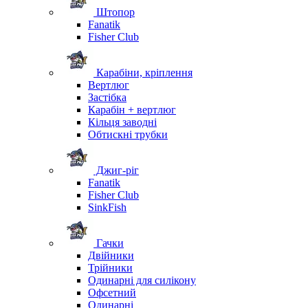
Штопор
Fanatik
Fisher Club
Карабіни, кріплення
Вертлюг
Застібка
Карабін + вертлюг
Кільця заводні
Обтискні трубки
Джиг-ріг
Fanatik
Fisher Club
SinkFish
Гачки
Двійники
Трійники
Одинарні для силікону
Офсетний
Одинарні