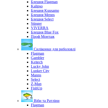
Блешня Flagman
Kalipso
Блешня Kuusamo
Блешня Mepps
Блешня Select
Stinger
VIVERRA
Блешня Blue Fox
Проф Монтаж
Силіконки для риболовлі
Flagman
Gambler
Keitech
Lucky John
Lunker City
Manns
Select
Z-Man
FishUp
Віби та Ратліни
Flagman