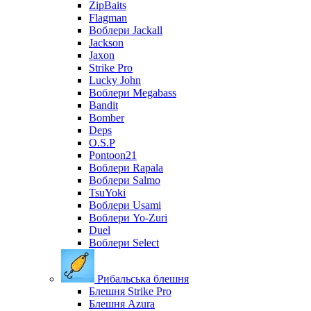
ZipBaits
Flagman
Воблери Jackall
Jackson
Jaxon
Strike Pro
Lucky John
Воблери Megabass
Bandit
Bomber
Deps
O.S.P
Pontoon21
Воблери Rapala
Воблери Salmo
TsuYoki
Воблери Usami
Воблери Yo-Zuri
Duel
Воблери Select
Рибальська блешня
Блешня Strike Pro
Блешня Azura