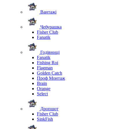
Вантажі
Чебурашка
Fisher Club
Fanatik
Годівниці
Fanatik
Fishing Roi
Flagman
Golden Catch
Проф Монтаж
Brain
Orange
Select
Дропшот
Fisher Club
SinkFish