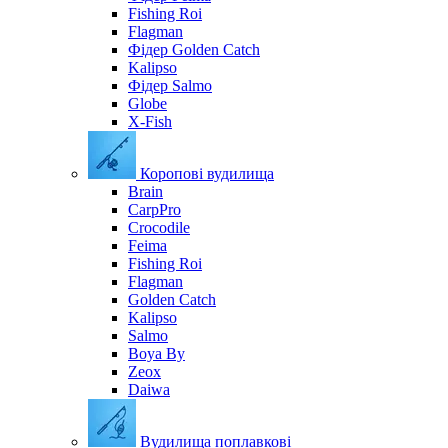
Fishing Roi
Flagman
Фідер Golden Catch
Kalipso
Фідер Salmo
Globe
X-Fish
Коропові вудилища
Brain
CarpPro
Crocodile
Feima
Fishing Roi
Flagman
Golden Catch
Kalipso
Salmo
Boya By
Zeox
Daiwa
Вудилища поплавкові