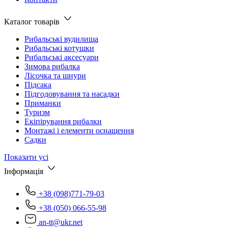
Каталог товарів
Рибальські вудилища
Рибальські котушки
Рибальські аксесуари
Зимова рибалка
Лісочка та шнури
Підсака
Підгодовування та насадки
Приманки
Туризм
Екіпірування рибалки
Монтажі і елементи оснащення
Садки
Показати усі
Інформація
+38 (098)771-79-03
+38 (050) 066-55-98
an-tt@ukr.net