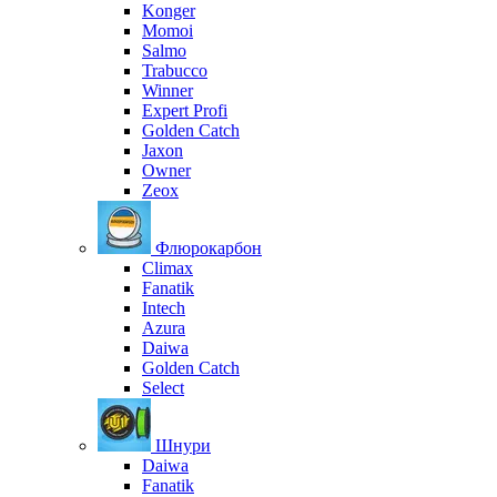
Konger
Momoi
Salmo
Trabucco
Winner
Expert Profi
Golden Catch
Jaxon
Owner
Zeox
Флюрокарбон
Climax
Fanatik
Intech
Azura
Daiwa
Golden Catch
Select
Шнури
Daiwa
Fanatik