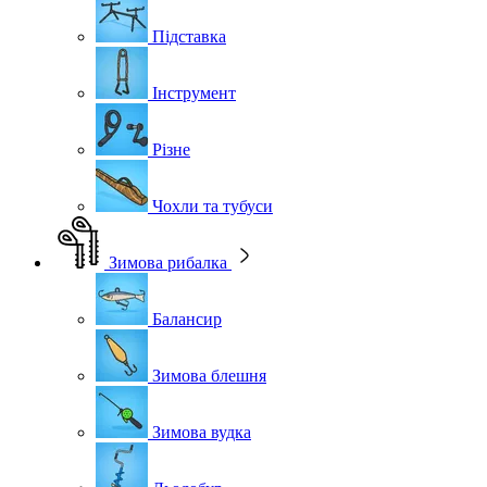
Підставка
Інструмент
Різне
Чохли та тубуси
Зимова рибалка
Балансир
Зимова блешня
Зимова вудка