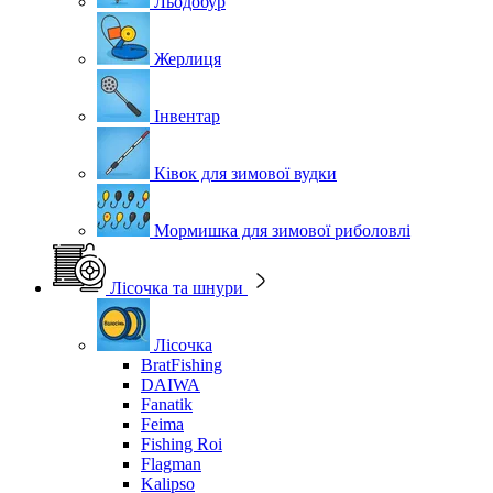
Льодобур
Жерлиця
Інвентар
Ківок для зимової вудки
Мормишка для зимової риболовлі
Лісочка та шнури
Лісочка
BratFishing
DAIWA
Fanatik
Feima
Fishing Roi
Flagman
Kalipso