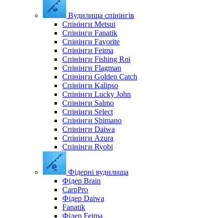
Вудилища спінінгів
Спінінги Metsui
Спінінги Fanatik
Спінінги Favorite
Спінінги Feima
Спінінги Fishing Roi
Спінінги Flagman
Спінінги Golden Catch
Спінінги Kalipso
Спінінги Lucky John
Спінінги Salmo
Спінінги Select
Спінінги Shimano
Спінінги Daiwa
Спінінги Azura
Спінінги Ryobi
Фідерні вудилища
Фідер Brain
CarpPro
Фідер Daiwa
Fanatik
Фідер Feima