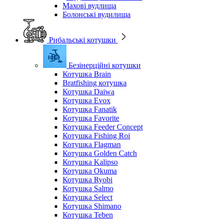
Махові вудлища
Болонські вудилища
Рибальські котушки
Безінерційні котушки
Котушка Brain
Bratfishing котушка
Котушка Daiwa
Котушка Evox
Котушка Fanatik
Котушка Favorite
Котушка Feeder Concept
Котушка Fishing Roi
Котушка Flagman
Котушка Golden Catch
Котушка Kalipso
Котушка Okuma
Котушка Ryobi
Котушка Salmo
Котушка Select
Котушка Shimano
Котушка Teben