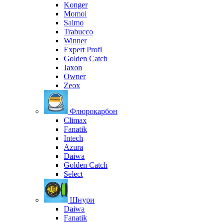
Konger
Momoi
Salmo
Trabucco
Winner
Expert Profi
Golden Catch
Jaxon
Owner
Zeox
Флюрокарбон
Climax
Fanatik
Intech
Azura
Daiwa
Golden Catch
Select
Шнури
Daiwa
Fanatik