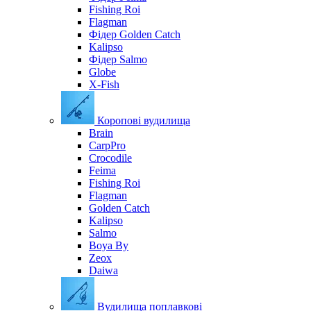
Fishing Roi
Flagman
Фідер Golden Catch
Kalipso
Фідер Salmo
Globe
X-Fish
Коропові вудилища
Brain
CarpPro
Crocodile
Feima
Fishing Roi
Flagman
Golden Catch
Kalipso
Salmo
Boya By
Zeox
Daiwa
Вудилища поплавкові