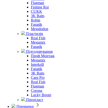
Flagman
Fishing Roi
CUKK
3K Baits
Robin
Fanatik
Megalodon
Пластилін
Real Fish
Megamix
Fanatik
Підгодовування
Проф Монтаж
Megamix
Interkrill
Fanatik
3K Baits
Carp Pro
Real Fish
Flagman
Corona
Lucky Boom
Пінопласт
Приманки