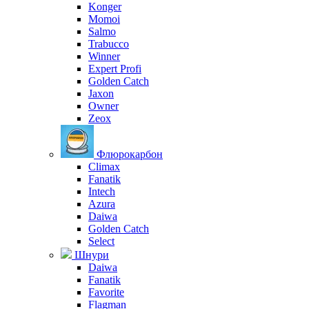
Konger
Momoi
Salmo
Trabucco
Winner
Expert Profi
Golden Catch
Jaxon
Owner
Zeox
Флюрокарбон
Climax
Fanatik
Intech
Azura
Daiwa
Golden Catch
Select
Шнури
Daiwa
Fanatik
Favorite
Flagman