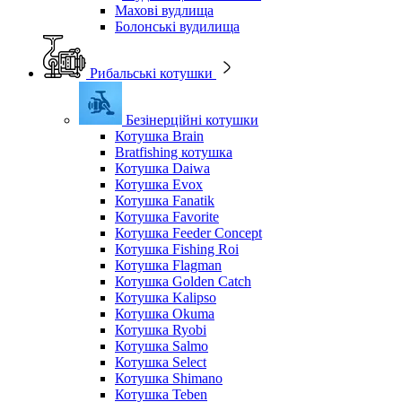
Махові вудлища
Болонські вудилища
Рибальські котушки
Безінерційні котушки
Котушка Brain
Bratfishing котушка
Котушка Daiwa
Котушка Evox
Котушка Fanatik
Котушка Favorite
Котушка Feeder Concept
Котушка Fishing Roi
Котушка Flagman
Котушка Golden Catch
Котушка Kalipso
Котушка Okuma
Котушка Ryobi
Котушка Salmo
Котушка Select
Котушка Shimano
Котушка Teben