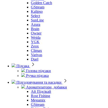
Golden Catch
GStream
Kalipso
Select
SunLine
Azura
Brain
Owner
Weida
YGK
Zeox
Climax
Varivas
Duel
Підсака
Голова підсаки
Ручка підсака
Підгодовування та насадки
Ароматизатори, добавки
Ай Підсікай
Rost Fishing
Megamix
GStream