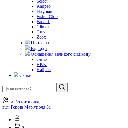
Select
Kalipso
Flagman
Fisher Club
Fanatik
Climax
Gurza
Zeox
Поплавки
Відводи
Оснащення великого силікону
Gurza
BKK
Kalipso
Садки
м. Золотоноша,
вул. Героїв Маріуполя 3а
0