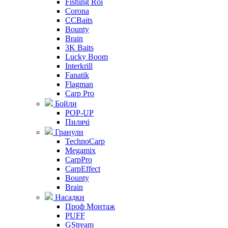
Fishing Roi
Corona
CCBaits
Bounty
Brain
3K Baits
Lucky Boom
Interkrill
Fanatik
Flagman
Carp Pro
Бойли
POP-UP
Пилячі
Гранули
TechnoCarp
Megamix
CarpPro
CarpEffect
Bounty
Brain
Насадки
Проф Монтаж
PUFF
GStream