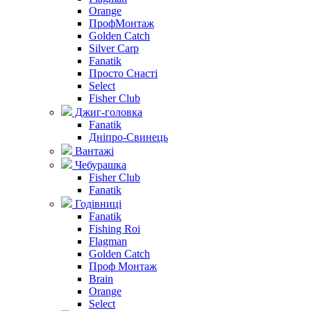
Orange
ПрофМонтаж
Golden Catch
Silver Carp
Fanatik
Просто Снасті
Select
Fisher Club
Джиг-головка
Fanatik
Дніпро-Свинець
Вантажі
Чебурашка
Fisher Club
Fanatik
Годівниці
Fanatik
Fishing Roi
Flagman
Golden Catch
Проф Монтаж
Brain
Orange
Select