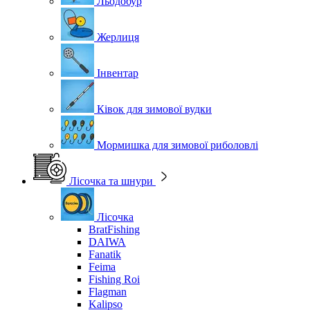
Льодобур
Жерлиця
Інвентар
Ківок для зимової вудки
Мормишка для зимової риболовлі
Лісочка та шнури
Лісочка
BratFishing
DAIWA
Fanatik
Feima
Fishing Roi
Flagman
Kalipso