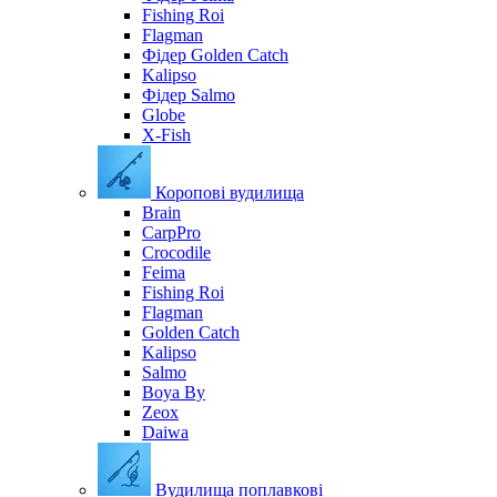
Fishing Roi
Flagman
Фідер Golden Catch
Kalipso
Фідер Salmo
Globe
X-Fish
Коропові вудилища
Brain
CarpPro
Crocodile
Feima
Fishing Roi
Flagman
Golden Catch
Kalipso
Salmo
Boya By
Zeox
Daiwa
Вудилища поплавкові