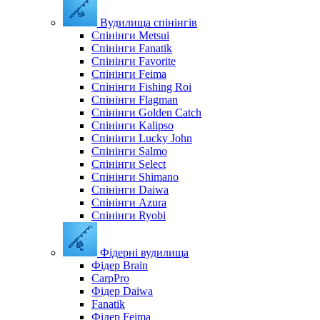
Вудилища спінінгів
Спінінги Metsui
Спінінги Fanatik
Спінінги Favorite
Спінінги Feima
Спінінги Fishing Roi
Спінінги Flagman
Спінінги Golden Catch
Спінінги Kalipso
Спінінги Lucky John
Спінінги Salmo
Спінінги Select
Спінінги Shimano
Спінінги Daiwa
Спінінги Azura
Спінінги Ryobi
Фідерні вудилища
Фідер Brain
CarpPro
Фідер Daiwa
Fanatik
Фідер Feima