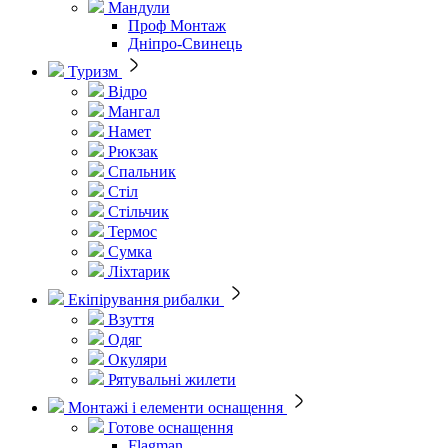
Мандули
Проф Монтаж
Дніпро-Свинець
Туризм
Відро
Мангал
Намет
Рюкзак
Спальник
Стіл
Стільчик
Термос
Сумка
Ліхтарик
Екіпірування рибалки
Взуття
Одяг
Окуляри
Рятувальні жилети
Монтажі і елементи оснащення
Готове оснащення
Flagman