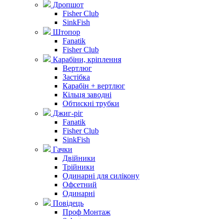
Дропшот
Fisher Club
SinkFish
Штопор
Fanatik
Fisher Club
Карабіни, кріплення
Вертлюг
Застібка
Карабін + вертлюг
Кільця заводні
Обтискні трубки
Джиг-ріг
Fanatik
Fisher Club
SinkFish
Гачки
Двійники
Трійники
Одинарні для силікону
Офсетний
Одинарні
Повідець
Проф Монтаж