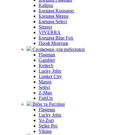
Kalipso
Блешня Kuusamo
Блешня Mepps
Блешня Select
Stinger
VIVERRA
Блешня Blue Fox
Проф Монтаж
Силіконки для риболовлі
Flagman
Gambler
Keitech
Lucky John
Lunker City
Manns
Select
Z-Man
FishUp
Віби та Ратліни
Flagman
Lucky John
Yo-Zuri
Strike Pro
Viking