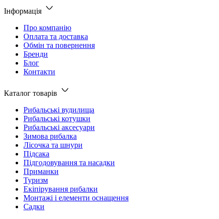
Інформація
Про компанію
Оплата та доставка
Обмін та повернення
Бренди
Блог
Контакти
Каталог товарів
Рибальські вудилища
Рибальські котушки
Рибальські аксесуари
Зимова рибалка
Лісочка та шнури
Підсака
Підгодовування та насадки
Приманки
Туризм
Екіпірування рибалки
Монтажі і елементи оснащення
Садки