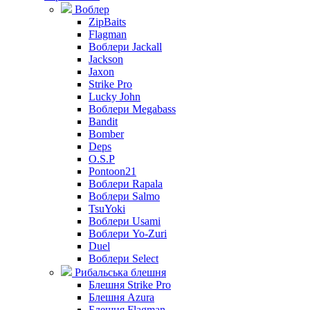
Воблер
ZipBaits
Flagman
Воблери Jackall
Jackson
Jaxon
Strike Pro
Lucky John
Воблери Megabass
Bandit
Bomber
Deps
O.S.P
Pontoon21
Воблери Rapala
Воблери Salmo
TsuYoki
Воблери Usami
Воблери Yo-Zuri
Duel
Воблери Select
Рибальська блешня
Блешня Strike Pro
Блешня Azura
Блешня Flagman