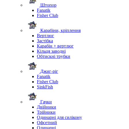
Штопор
Fanatik
Fisher Club
Карабіни, кріплення
Вертлюг
Застібка
Карабін + вертлюг
Кільця заводні
Обтискні трубки
Джиг-ріг
Fanatik
Fisher Club
SinkFish
Гачки
Двійники
Трійники
Одинарні для силікону
Офсетний
Одинарні