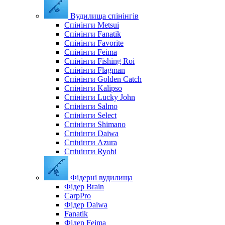
Вудилища спінінгів
Спінінги Metsui
Спінінги Fanatik
Спінінги Favorite
Спінінги Feima
Спінінги Fishing Roi
Спінінги Flagman
Спінінги Golden Catch
Спінінги Kalipso
Спінінги Lucky John
Спінінги Salmo
Спінінги Select
Спінінги Shimano
Спінінги Daiwa
Спінінги Azura
Спінінги Ryobi
Фідерні вудилища
Фідер Brain
CarpPro
Фідер Daiwa
Fanatik
Фідер Feima