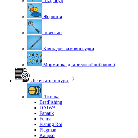
Льодобур
Жерлиця
Інвентар
Ківок для зимової вудки
Мормишка для зимової риболовлі
Лісочка та шнури
Лісочка
BratFishing
DAIWA
Fanatik
Feima
Fishing Roi
Flagman
Kalipso