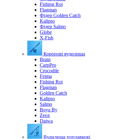
Fishing Roi
Flagman
Фідер Golden Catch
Kalipso
Фідер Salmo
Globe
X-Fish
Коропові вудилища
Brain
CarpPro
Crocodile
Feima
Fishing Roi
Flagman
Golden Catch
Kalipso
Salmo
Boya By
Zeox
Daiwa
Вудилища поплавкові