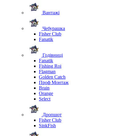
Вантажі
Чебурашка
Fisher Club
Fanatik
Годівниці
Fanatik
Fishing Roi
Flagman
Golden Catch
Проф Монтаж
Brain
Orange
Select
Дропшот
Fisher Club
SinkFish