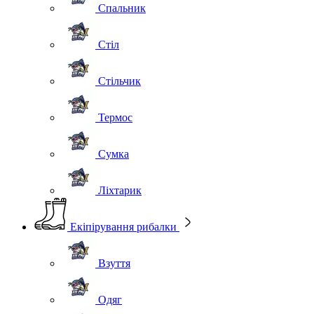
Спальник
Стіл
Стільчик
Термос
Сумка
Ліхтарик
Екіпірування рибалки
Взуття
Одяг