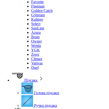
Favorite
Flagman
Golden Catch
GStream
Kalipso
Select
SunLine
Azura
Brain
Owner
Weida
YGK
Zeox
Climax
Varivas
Duel
Підсака
Голова підсаки
Ручка підсака