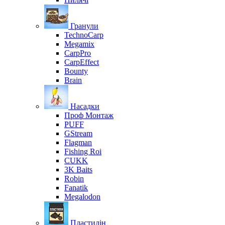
Гранули
TechnoCarp
Megamix
CarpPro
CarpEffect
Bounty
Brain
Насадки
Проф Монтаж
PUFF
GStream
Flagman
Fishing Roi
CUKK
3K Baits
Robin
Fanatik
Megalodon
Пластилін