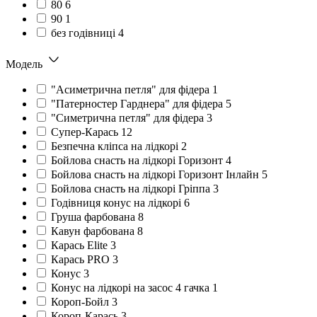
80
6
90
1
без годівниці
4
Модель
"Асиметрична петля" для фідера
1
"Патерностер Гарднера" для фідера
5
"Симетрична петля" для фідера
3
Cупер-Карась
12
Безпечна кліпса на лідкорі
2
Бойлова снасть на лідкорі Горизонт
4
Бойлова снасть на лідкорі Горизонт Інлайн
5
Бойлова снасть на лідкорі Гріппа
3
Годівниця конус на лідкорі
6
Груша фарбована
8
Кавун фарбована
8
Карась Elite
3
Карась PRO
3
Конус
3
Конус на лідкорі на засос 4 гачка
1
Короп-Бойл
3
Короп-Карась
3