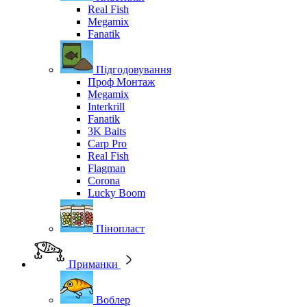
Real Fish
Megamix
Fanatik
Підгодовування
Проф Монтаж
Megamix
Interkrill
Fanatik
3K Baits
Carp Pro
Real Fish
Flagman
Corona
Lucky Boom
Пінопласт
Приманки
Воблер