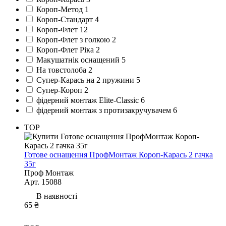
Короп-Метод
1
Короп-Стандарт
4
Короп-Флет
12
Короп-Флет з голкою
2
Короп-Флет Ріка
2
Макушатнік оснащений
5
На товстолоба
2
Супер-Карась на 2 пружини
5
Супер-Короп
2
фідерний монтаж Elite-Classic
6
фідерний монтаж з протизакручувачем
6
TOP
Готове оснащення ПрофМонтаж Короп-Карась 2 гачка
35г
Проф Монтаж
Арт. 15088
В наявності
65 ₴