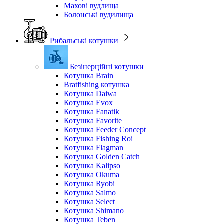
Махові вудлища
Болонські вудилища
Рибальські котушки
Безінерційні котушки
Котушка Brain
Bratfishing котушка
Котушка Daiwa
Котушка Evox
Котушка Fanatik
Котушка Favorite
Котушка Feeder Concept
Котушка Fishing Roi
Котушка Flagman
Котушка Golden Catch
Котушка Kalipso
Котушка Okuma
Котушка Ryobi
Котушка Salmo
Котушка Select
Котушка Shimano
Котушка Teben