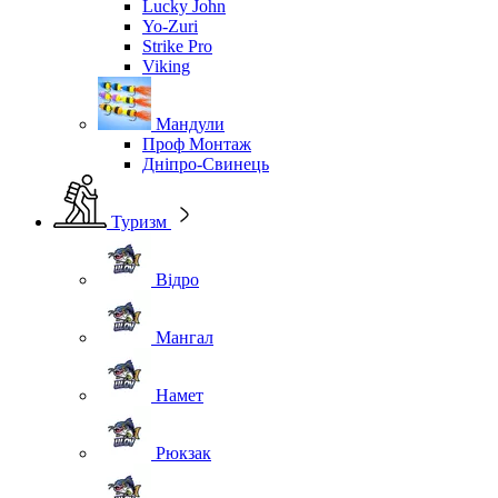
Lucky John
Yo-Zuri
Strike Pro
Viking
Мандули
Проф Монтаж
Дніпро-Свинець
Туризм
Відро
Мангал
Намет
Рюкзак