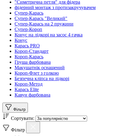
"Симетрична петля" для фідера
фідерний монтаж з протизакручувачем
Cупер-Карась
Супер-Карась "Великий"
Супер-Карась на 2 пружини
Супер-Короп
Конус на лідкорі на засос 4 гачка
Конус
Карась PRO
Короп-Стандарт
Короп-Карась
Груша фарбована
Макушатнік оснащений
Короп-Флет з голкою
Безпечна кліпса на лідкорі
Короп-Метод
Карась Elite
Кавун фарбована
Фільтр
Сортувати:
Фільтр