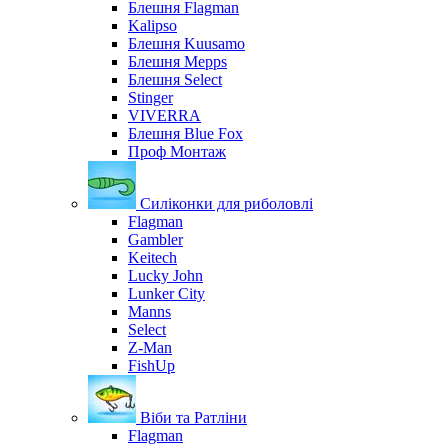
Блешня Flagman
Kalipso
Блешня Kuusamo
Блешня Mepps
Блешня Select
Stinger
VIVERRA
Блешня Blue Fox
Проф Монтаж
Силіконки для риболовлі
Flagman
Gambler
Keitech
Lucky John
Lunker City
Manns
Select
Z-Man
FishUp
Віби та Ратліни
Flagman