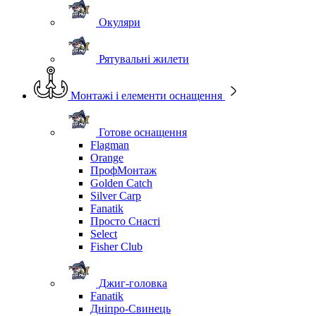
Окуляри
Рятувальні жилети
Монтажі і елементи оснащення
Готове оснащення
Flagman
Orange
ПрофМонтаж
Golden Catch
Silver Carp
Fanatik
Просто Снасті
Select
Fisher Club
Джиг-головка
Fanatik
Дніпро-Свинець