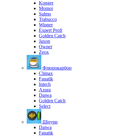
Konger
Momoi
Salmo
Trabucco
Winner
Expert Profi
Golden Catch
Jaxon
Owner
Zeox
Флюрокарбон
Climax
Fanatik
Intech
Azura
Daiwa
Golden Catch
Select
Шнури
Daiwa
Fanatik