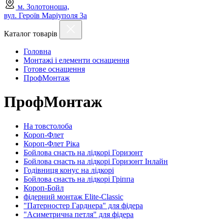
м. Золотоноша,
вул. Героїв Маріуполя 3а
Каталог товарів
Головна
Монтажі і елементи оснащення
Готове оснащення
ПрофМонтаж
ПрофМонтаж
На товстолоба
Короп-Флет
Короп-Флет Ріка
Бойлова снасть на лідкорі Горизонт
Бойлова снасть на лідкорі Горизонт Інлайн
Годівниця конус на лідкорі
Бойлова снасть на лідкорі Гріппа
Короп-Бойл
фідерний монтаж Elite-Classic
"Патерностер Гарднера" для фідера
"Асиметрична петля" для фідера