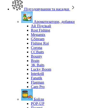
Підгодовування та насадки
Ароматизатори, добавки
Ай Підсікай
Rost Fishing
Megamix
GStream
Fishing Roi
Corona
CCBaits
Bounty
Brain
3K Baits
Lucky Boom
Interkrill
Fanatik
Flagman
Carp Pro
Бойли
POP-UP
Пилячі