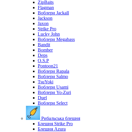
ZipBaits
Flagman
Воблери Jackall
Jackson
Jaxon
Strike Pro
Lucky John
Воблери Megabass
Bandit
Bomber
Deps
O.S.P
Pontoon21
Воблери Rapala
Воблери Salmo
TsuYoki
Воблери Usami
Воблери Yo-Zuri
Duel
Воблери Select
Рибальська блешня
Блешня Strike Pro
Блешня Azura