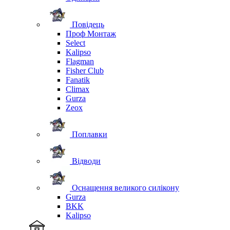
Повідець
Проф Монтаж
Select
Kalipso
Flagman
Fisher Club
Fanatik
Climax
Gurza
Zeox
Поплавки
Відводи
Оснащення великого силікону
Gurza
BKK
Kalipso