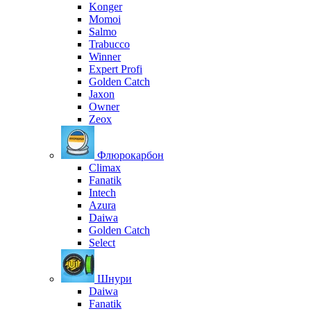
Konger
Momoi
Salmo
Trabucco
Winner
Expert Profi
Golden Catch
Jaxon
Owner
Zeox
Флюрокарбон
Climax
Fanatik
Intech
Azura
Daiwa
Golden Catch
Select
Шнури
Daiwa
Fanatik