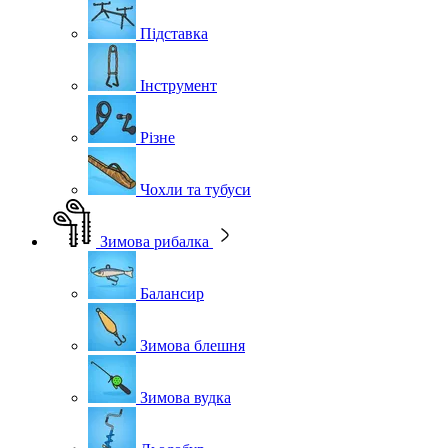
Підставка
Інструмент
Різне
Чохли та тубуси
Зимова рибалка
Балансир
Зимова блешня
Зимова вудка