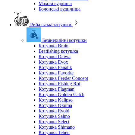
Махові вудлища
Болонські вудилища
Рибальські котушки
Безінерційні котушки
Котушка Brain
Bratfishing котушка
Котушка Daiwa
Котушка Evox
Котушка Fanatik
Котушка Favorite
Котушка Feeder Concept
Котушка Fishing Roi
Котушка Flagman
Котушка Golden Catch
Котушка Kalipso
Котушка Okuma
Котушка Ryobi
Котушка Salmo
Котушка Select
Котушка Shimano
Котушка Teben