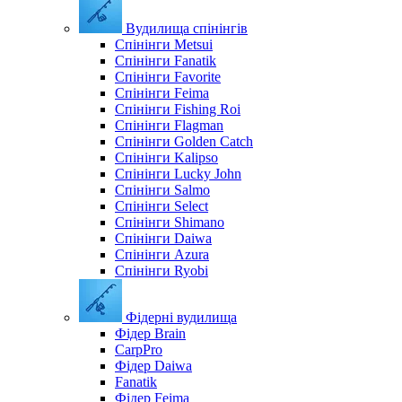
Вудилища спінінгів
Спінінги Metsui
Спінінги Fanatik
Спінінги Favorite
Спінінги Feima
Спінінги Fishing Roi
Спінінги Flagman
Спінінги Golden Catch
Спінінги Kalipso
Спінінги Lucky John
Спінінги Salmo
Спінінги Select
Спінінги Shimano
Спінінги Daiwa
Спінінги Azura
Спінінги Ryobi
Фідерні вудилища
Фідер Brain
CarpPro
Фідер Daiwa
Fanatik
Фідер Feima