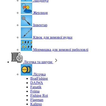
Льодобур
Жерлиця
Інвентар
Ківок для зимової вудки
Мормишка для зимової риболовлі
Лісочка та шнури
Лісочка
BratFishing
DAIWA
Fanatik
Feima
Fishing Roi
Flagman
Kalipso