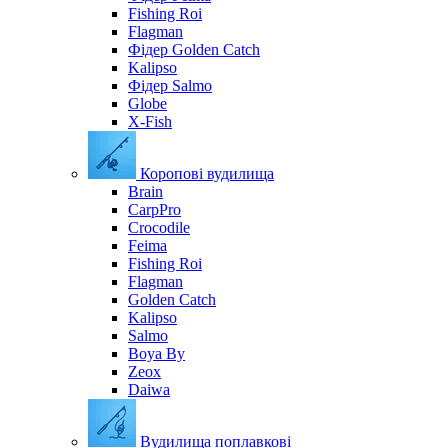
Fishing Roi
Flagman
Фідер Golden Catch
Kalipso
Фідер Salmo
Globe
X-Fish
Коропові вудилища
Brain
CarpPro
Crocodile
Feima
Fishing Roi
Flagman
Golden Catch
Kalipso
Salmo
Boya By
Zeox
Daiwa
Вудилища поплавкові