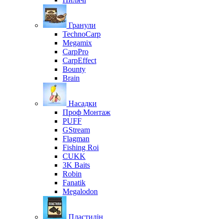
Гранули
TechnoCarp
Megamix
CarpPro
CarpEffect
Bounty
Brain
Насадки
Проф Монтаж
PUFF
GStream
Flagman
Fishing Roi
CUKK
3K Baits
Robin
Fanatik
Megalodon
Пластилін