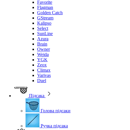
Favorite
Flagman
Golden Catch
GStream
Kalipso
Select
SunLine
Azura
Brain
Owner
Weida
YGK
Zeox
Climax
Varivas
Duel
Підсака
Голова підсаки
Ручка підсака