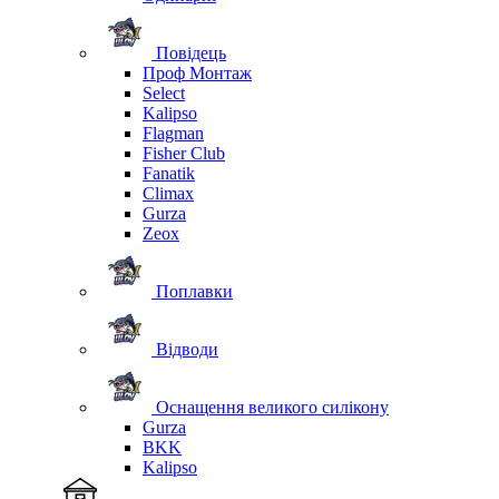
Повідець
Проф Монтаж
Select
Kalipso
Flagman
Fisher Club
Fanatik
Climax
Gurza
Zeox
Поплавки
Відводи
Оснащення великого силікону
Gurza
BKK
Kalipso