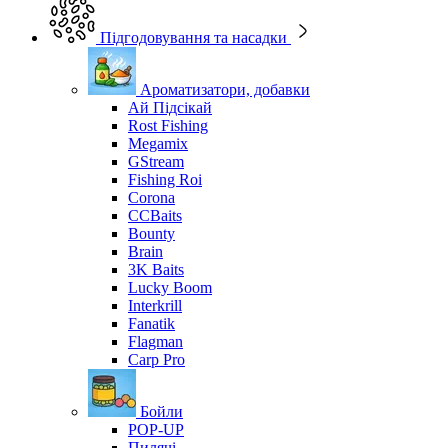
Підгодовування та насадки
Ароматизатори, добавки
Ай Підсікай
Rost Fishing
Megamix
GStream
Fishing Roi
Corona
CCBaits
Bounty
Brain
3K Baits
Lucky Boom
Interkrill
Fanatik
Flagman
Carp Pro
Бойли
POP-UP
Пилячі