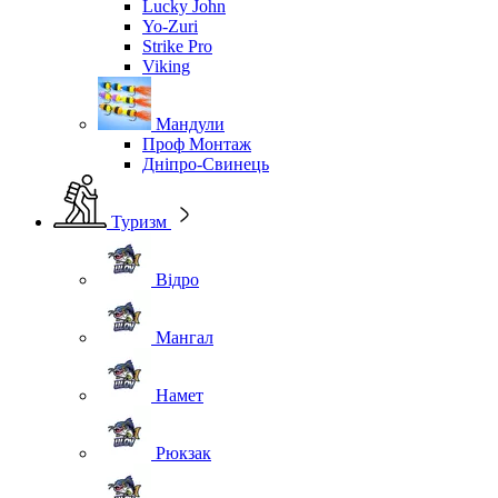
Lucky John
Yo-Zuri
Strike Pro
Viking
Мандули
Проф Монтаж
Дніпро-Свинець
Туризм
Відро
Мангал
Намет
Рюкзак