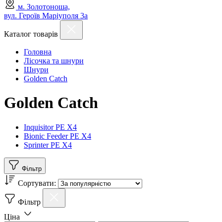
м. Золотоноша,
вул. Героїв Маріуполя 3а
Каталог товарів
Головна
Лісочка та шнури
Шнури
Golden Catch
Golden Catch
Inquisitor PE X4
Bionic Feeder PE X4
Sprinter PE X4
Фільтр
Сортувати:
Фільтр
Ціна