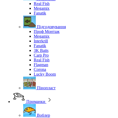
Real Fish
Megamix
Fanatik
Підгодовування
Проф Монтаж
Megamix
Interkrill
Fanatik
3K Baits
Carp Pro
Real Fish
Flagman
Corona
Lucky Boom
Пінопласт
Приманки
Воблер