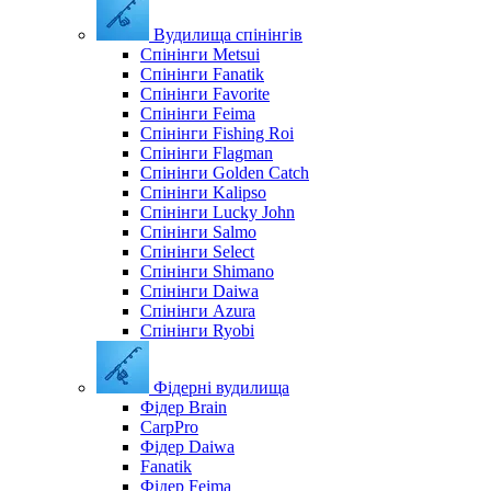
Вудилища спінінгів
Спінінги Metsui
Спінінги Fanatik
Спінінги Favorite
Спінінги Feima
Спінінги Fishing Roi
Спінінги Flagman
Спінінги Golden Catch
Спінінги Kalipso
Спінінги Lucky John
Спінінги Salmo
Спінінги Select
Спінінги Shimano
Спінінги Daiwa
Спінінги Azura
Спінінги Ryobi
Фідерні вудилища
Фідер Brain
CarpPro
Фідер Daiwa
Fanatik
Фідер Feima