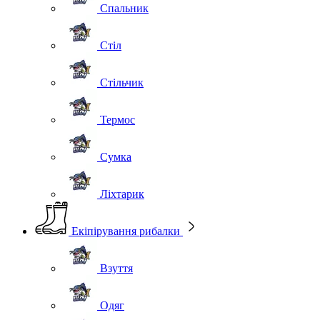
Спальник
Стіл
Стільчик
Термос
Сумка
Ліхтарик
Екіпірування рибалки
Взуття
Одяг