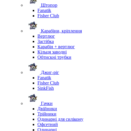
Штопор
Fanatik
Fisher Club
Карабіни, кріплення
Вертлюг
Застібка
Карабін + вертлюг
Кільця заводні
Обтискні трубки
Джиг-ріг
Fanatik
Fisher Club
SinkFish
Гачки
Двійники
Трійники
Одинарні для силікону
Офсетний
Одинарні