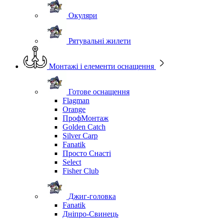
Окуляри
Рятувальні жилети
Монтажі і елементи оснащення
Готове оснащення
Flagman
Orange
ПрофМонтаж
Golden Catch
Silver Carp
Fanatik
Просто Снасті
Select
Fisher Club
Джиг-головка
Fanatik
Дніпро-Свинець