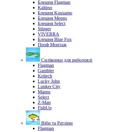
Блешня Flagman
Kalipso
Блешня Kuusamo
Блешня Mepps
Блешня Select
Stinger
VIVERRA
Блешня Blue Fox
Проф Монтаж
Силіконки для риболовлі
Flagman
Gambler
Keitech
Lucky John
Lunker City
Manns
Select
Z-Man
FishUp
Віби та Ратліни
Flagman