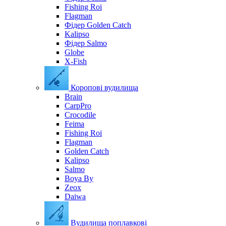
Fishing Roi
Flagman
Фідер Golden Catch
Kalipso
Фідер Salmo
Globe
X-Fish
Коропові вудилища
Brain
CarpPro
Crocodile
Feima
Fishing Roi
Flagman
Golden Catch
Kalipso
Salmo
Boya By
Zeox
Daiwa
Вудилища поплавкові