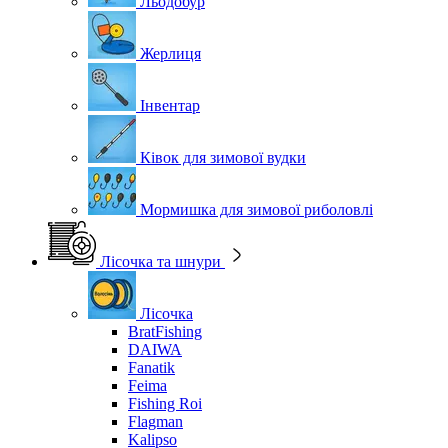
Льодобур
Жерлиця
Інвентар
Ківок для зимової вудки
Мормишка для зимової риболовлі
Лісочка та шнури
Лісочка
BratFishing
DAIWA
Fanatik
Feima
Fishing Roi
Flagman
Kalipso