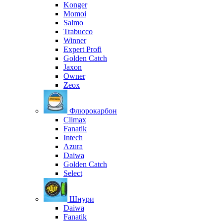
Konger
Momoi
Salmo
Trabucco
Winner
Expert Profi
Golden Catch
Jaxon
Owner
Zeox
Флюрокарбон
Climax
Fanatik
Intech
Azura
Daiwa
Golden Catch
Select
Шнури
Daiwa
Fanatik