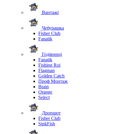
Вантажі
Чебурашка
Fisher Club
Fanatik
Годівниці
Fanatik
Fishing Roi
Flagman
Golden Catch
Проф Монтаж
Brain
Orange
Select
Дропшот
Fisher Club
SinkFish