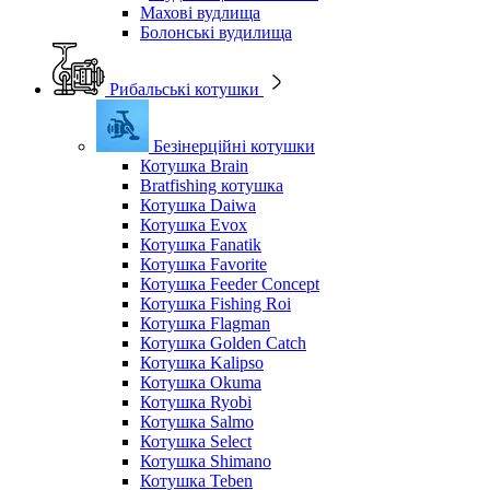
Махові вудлища
Болонські вудилища
Рибальські котушки
Безінерційні котушки
Котушка Brain
Bratfishing котушка
Котушка Daiwa
Котушка Evox
Котушка Fanatik
Котушка Favorite
Котушка Feeder Concept
Котушка Fishing Roi
Котушка Flagman
Котушка Golden Catch
Котушка Kalipso
Котушка Okuma
Котушка Ryobi
Котушка Salmo
Котушка Select
Котушка Shimano
Котушка Teben