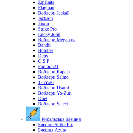
ZipBaits
Flagman
Воблери Jackall
Jackson
Jaxon
Strike Pro
Lucky John
Воблери Megabass
Bandit
Bomber
Deps
O.S.P
Pontoon21
Воблери Rapala
Воблери Salmo
TsuYoki
Воблери Usami
Воблери Yo-Zuri
Duel
Воблери Select
Рибальська блешня
Блешня Strike Pro
Блешня Azura