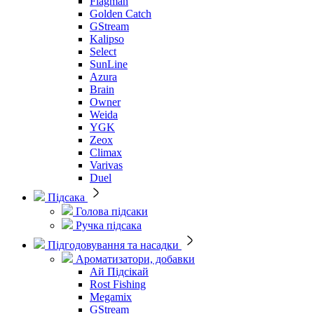
Flagman
Golden Catch
GStream
Kalipso
Select
SunLine
Azura
Brain
Owner
Weida
YGK
Zeox
Climax
Varivas
Duel
Підсака
Голова підсаки
Ручка підсака
Підгодовування та насадки
Ароматизатори, добавки
Ай Підсікай
Rost Fishing
Megamix
GStream