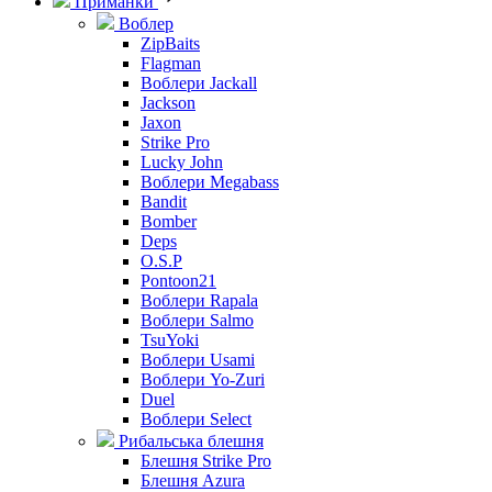
Приманки
Воблер
ZipBaits
Flagman
Воблери Jackall
Jackson
Jaxon
Strike Pro
Lucky John
Воблери Megabass
Bandit
Bomber
Deps
O.S.P
Pontoon21
Воблери Rapala
Воблери Salmo
TsuYoki
Воблери Usami
Воблери Yo-Zuri
Duel
Воблери Select
Рибальська блешня
Блешня Strike Pro
Блешня Azura