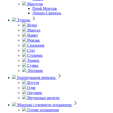
Мандули
Проф Монтаж
Дніпро-Свинець
Туризм
Відро
Мангал
Намет
Рюкзак
Спальник
Стіл
Стільчик
Термос
Сумка
Ліхтарик
Екіпірування рибалки
Взуття
Одяг
Окуляри
Рятувальні жилети
Монтажі і елементи оснащення
Готове оснащення