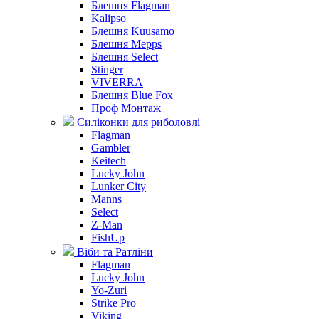
Блешня Flagman
Kalipso
Блешня Kuusamo
Блешня Mepps
Блешня Select
Stinger
VIVERRA
Блешня Blue Fox
Проф Монтаж
Силіконки для риболовлі
Flagman
Gambler
Keitech
Lucky John
Lunker City
Manns
Select
Z-Man
FishUp
Віби та Ратліни
Flagman
Lucky John
Yo-Zuri
Strike Pro
Viking