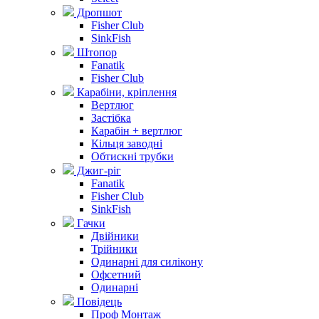
Дропшот
Fisher Club
SinkFish
Штопор
Fanatik
Fisher Club
Карабіни, кріплення
Вертлюг
Застібка
Карабін + вертлюг
Кільця заводні
Обтискні трубки
Джиг-ріг
Fanatik
Fisher Club
SinkFish
Гачки
Двійники
Трійники
Одинарні для силікону
Офсетний
Одинарні
Повідець
Проф Монтаж