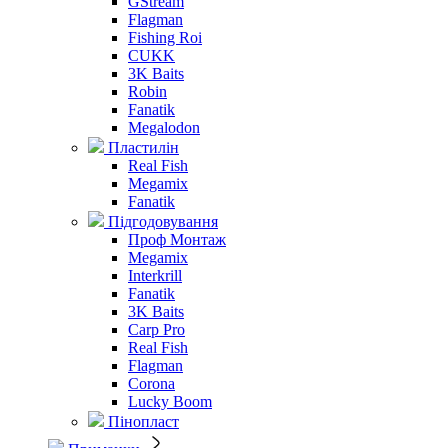
GStream
Flagman
Fishing Roi
CUKK
3K Baits
Robin
Fanatik
Megalodon
Пластилін
Real Fish
Megamix
Fanatik
Підгодовування
Проф Монтаж
Megamix
Interkrill
Fanatik
3K Baits
Carp Pro
Real Fish
Flagman
Corona
Lucky Boom
Пінопласт