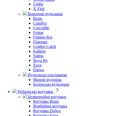
Globe
X-Fish
Коропові вудилища
Brain
CarpPro
Crocodile
Feima
Fishing Roi
Flagman
Golden Catch
Kalipso
Salmo
Boya By
Zeox
Daiwa
Вудилища поплавкові
Махові вудлища
Болонські вудилища
Рибальські котушки
Безінерційні котушки
Котушка Brain
Bratfishing котушка
Котушка Daiwa
Котушка Evox