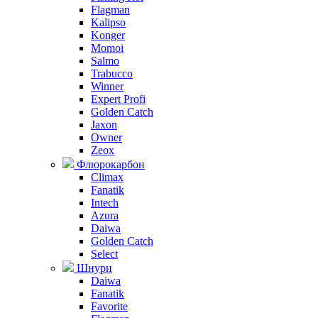
Flagman
Kalipso
Konger
Momoi
Salmo
Trabucco
Winner
Expert Profi
Golden Catch
Jaxon
Owner
Zeox
Флюрокарбон
Climax
Fanatik
Intech
Azura
Daiwa
Golden Catch
Select
Шнури
Daiwa
Fanatik
Favorite