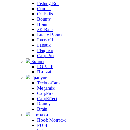
Fishing Roi
Corona
CCBaits
Bounty
Brain
3K Baits
Lucky Boom
Interkrill
Fanatik
Flagman
Carp Pro
Бойли
POP-UP
Пилячі
Гранули
TechnoCarp
Megamix
CarpPro
CarpEffect
Bounty
Brain
Насадки
Проф Монтаж
PUFF