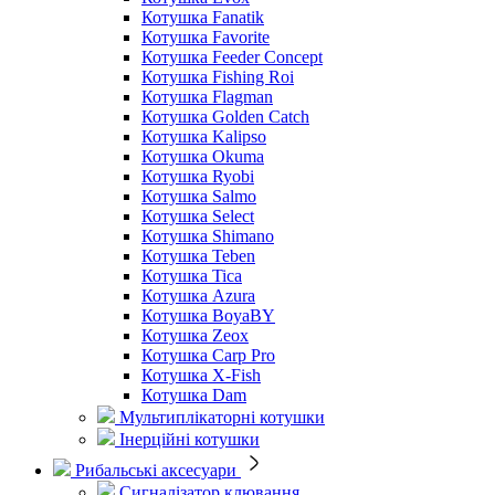
Котушка Fanatik
Котушка Favorite
Котушка Feeder Concept
Котушка Fishing Roi
Котушка Flagman
Котушка Golden Catch
Котушка Kalipso
Котушка Okuma
Котушка Ryobi
Котушка Salmo
Котушка Select
Котушка Shimano
Котушка Teben
Котушка Tica
Котушка Azura
Котушка BoyaBY
Котушка Zeox
Котушка Carp Pro
Котушка X-Fish
Котушка Dam
Мультиплікаторні котушки
Інерційні котушки
Рибальські аксесуари
Сигналізатор клювання