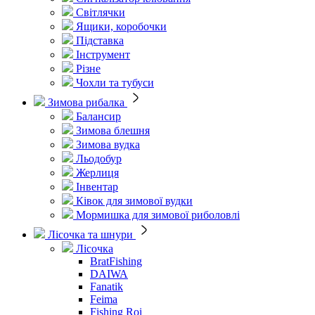
Світлячки
Ящики, коробочки
Підставка
Інструмент
Різне
Чохли та тубуси
Зимова рибалка
Балансир
Зимова блешня
Зимова вудка
Льодобур
Жерлиця
Інвентар
Ківок для зимової вудки
Мормишка для зимової риболовлі
Лісочка та шнури
Лісочка
BratFishing
DAIWA
Fanatik
Feima
Fishing Roi