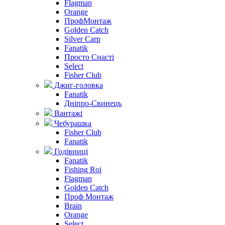
Flagman
Orange
ПрофМонтаж
Golden Catch
Silver Carp
Fanatik
Просто Снасті
Select
Fisher Club
Джиг-головка
Fanatik
Дніпро-Свинець
Вантажі
Чебурашка
Fisher Club
Fanatik
Годівниці
Fanatik
Fishing Roi
Flagman
Golden Catch
Проф Монтаж
Brain
Orange
Select