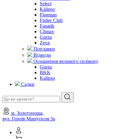
Select
Kalipso
Flagman
Fisher Club
Fanatik
Climax
Gurza
Zeox
Поплавки
Відводи
Оснащення великого силікону
Gurza
BKK
Kalipso
Садки
м. Золотоноша,
вул. Героїв Маріуполя 3а