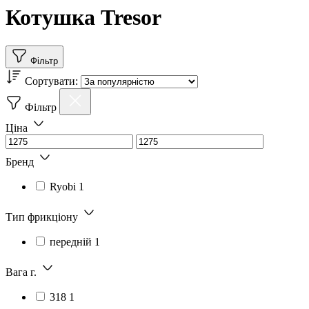
Котушка Tresor
Фільтр
Сортувати:
Фільтр
Ціна
Бренд
Ryobi
1
Тип фрикціону
передній
1
Вага г.
318
1