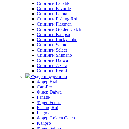
Спінінги Fanatik
Спінінги Favorite
Спінінги Feima
Спінінги Fishing Roi
Спінінги Flagman
Спінінги Golden Catch
Спінінги Kalipso
Спінінги Lucky John
Спінінги Salmo
Спінінги Select
Спінінги Shimano
Спінінги Daiwa
Спінінги Azura
Спінінги Ryobi
Фідерні вудилища
Фідер Brain
CarpPro
Фідер Daiwa
Fanatik
Фідер Feima
Fishing Roi
Flagman
Фідер Golden Catch
Kalipso
Фідер Salmo