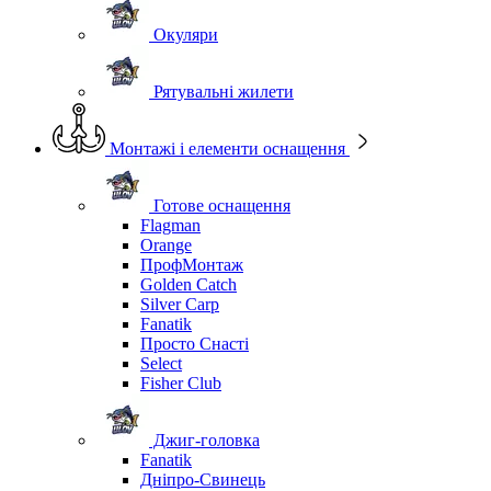
Окуляри
Рятувальні жилети
Монтажі і елементи оснащення
Готове оснащення
Flagman
Orange
ПрофМонтаж
Golden Catch
Silver Carp
Fanatik
Просто Снасті
Select
Fisher Club
Джиг-головка
Fanatik
Дніпро-Свинець