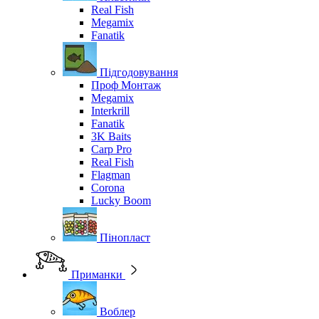
Real Fish
Megamix
Fanatik
Підгодовування
Проф Монтаж
Megamix
Interkrill
Fanatik
3K Baits
Carp Pro
Real Fish
Flagman
Corona
Lucky Boom
Пінопласт
Приманки
Воблер