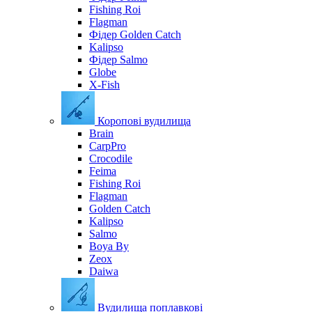
Fishing Roi
Flagman
Фідер Golden Catch
Kalipso
Фідер Salmo
Globe
X-Fish
Коропові вудилища
Brain
CarpPro
Crocodile
Feima
Fishing Roi
Flagman
Golden Catch
Kalipso
Salmo
Boya By
Zeox
Daiwa
Вудилища поплавкові