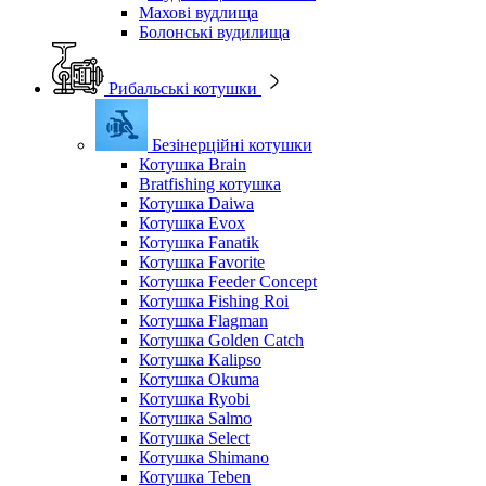
Махові вудлища
Болонські вудилища
Рибальські котушки
Безінерційні котушки
Котушка Brain
Bratfishing котушка
Котушка Daiwa
Котушка Evox
Котушка Fanatik
Котушка Favorite
Котушка Feeder Concept
Котушка Fishing Roi
Котушка Flagman
Котушка Golden Catch
Котушка Kalipso
Котушка Okuma
Котушка Ryobi
Котушка Salmo
Котушка Select
Котушка Shimano
Котушка Teben