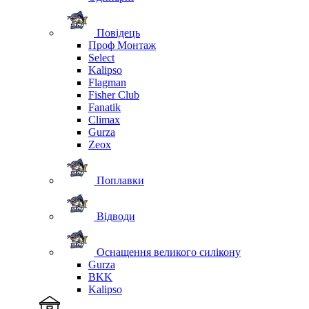
Повідець
Проф Монтаж
Select
Kalipso
Flagman
Fisher Club
Fanatik
Climax
Gurza
Zeox
Поплавки
Відводи
Оснащення великого силікону
Gurza
BKK
Kalipso