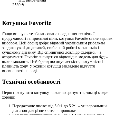
Під замовлення
2530 ₴
Котушка Favorite
Якщо ви шукаєте збалансоване поєднання технічної
продуманості та приємної ціни, котушка Favorite стане вдалим
вибором. Цей бренд добре відомий українським рибалкам
завдяки увазі до деталей, стабільній роботі механізмів і
сучасному дизайну. Від спінінгової ловлі до фідерної – в
асортименті Favorite знайдеться відповідна модель для будь-
якого завдання. Цей бренд поєднує легкість, потужність і
плавність ходу. У кожній котушці закладене відчуття
впевненості на воді.
Технічні особливості
Перш ніж купити котушку, важливо зрозуміти, чим ці моделі
хороші:
Передаточне число: від 5.0:1 до 5.2:1 – універсальний
діапазон для різних стилів проводки.