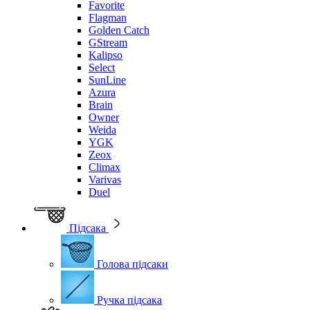
Favorite
Flagman
Golden Catch
GStream
Kalipso
Select
SunLine
Azura
Brain
Owner
Weida
YGK
Zeox
Climax
Varivas
Duel
Підсака
Голова підсаки
Ручка підсака