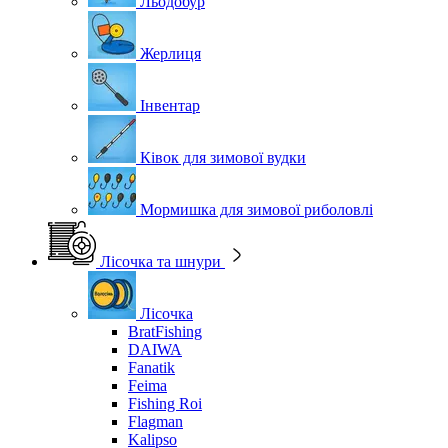
Льодобур
Жерлиця
Інвентар
Ківок для зимової вудки
Мормишка для зимової риболовлі
Лісочка та шнури
Лісочка
BratFishing
DAIWA
Fanatik
Feima
Fishing Roi
Flagman
Kalipso