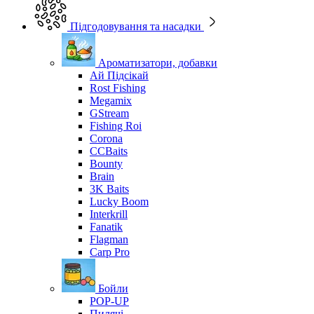
Підгодовування та насадки
Ароматизатори, добавки
Ай Підсікай
Rost Fishing
Megamix
GStream
Fishing Roi
Corona
CCBaits
Bounty
Brain
3K Baits
Lucky Boom
Interkrill
Fanatik
Flagman
Carp Pro
Бойли
POP-UP
Пилячі