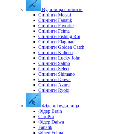
Вудилища спінінгів
Спінінги Metsui
Спінінги Fanatik
Спінінги Favorite
Спінінги Feima
Спінінги Fishing Roi
Спінінги Flagman
Спінінги Golden Catch
Спінінги Kalipso
Спінінги Lucky John
Спінінги Salmo
Спінінги Select
Спінінги Shimano
Спінінги Daiwa
Спінінги Azura
Спінінги Ryobi
Фідерні вудилища
Фідер Brain
CarpPro
Фідер Daiwa
Fanatik
Фідер Feima