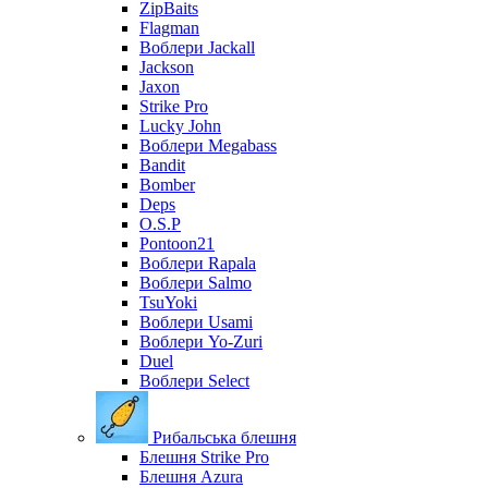
ZipBaits
Flagman
Воблери Jackall
Jackson
Jaxon
Strike Pro
Lucky John
Воблери Megabass
Bandit
Bomber
Deps
O.S.P
Pontoon21
Воблери Rapala
Воблери Salmo
TsuYoki
Воблери Usami
Воблери Yo-Zuri
Duel
Воблери Select
Рибальська блешня
Блешня Strike Pro
Блешня Azura