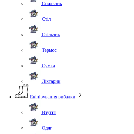
Спальник
Стіл
Стільчик
Термос
Сумка
Ліхтарик
Екіпірування рибалки
Взуття
Одяг