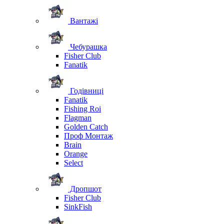
Вантажі
Чебурашка
Fisher Club
Fanatik
Годівниці
Fanatik
Fishing Roi
Flagman
Golden Catch
Проф Монтаж
Brain
Orange
Select
Дропшот
Fisher Club
SinkFish