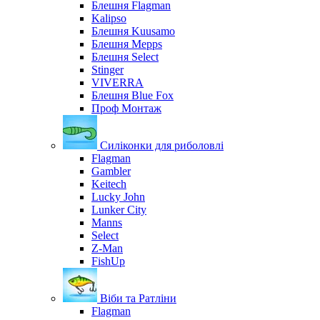
Блешня Flagman
Kalipso
Блешня Kuusamo
Блешня Mepps
Блешня Select
Stinger
VIVERRA
Блешня Blue Fox
Проф Монтаж
Силіконки для риболовлі
Flagman
Gambler
Keitech
Lucky John
Lunker City
Manns
Select
Z-Man
FishUp
Віби та Ратліни
Flagman