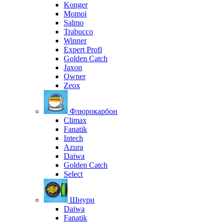
Konger
Momoi
Salmo
Trabucco
Winner
Expert Profi
Golden Catch
Jaxon
Owner
Zeox
Флюрокарбон
Climax
Fanatik
Intech
Azura
Daiwa
Golden Catch
Select
Шнури
Daiwa
Fanatik