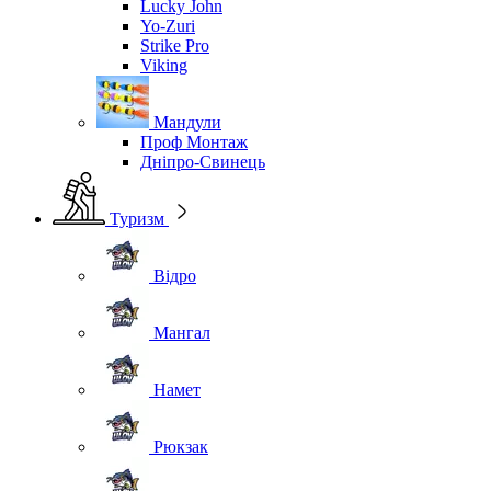
Lucky John
Yo-Zuri
Strike Pro
Viking
Мандули
Проф Монтаж
Дніпро-Свинець
Туризм
Відро
Мангал
Намет
Рюкзак