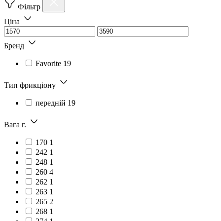
Фільтр
Ціна
Бренд
Favorite
19
Тип фрикціону
передній
19
Вага г.
170
1
242
1
248
1
260
4
262
1
263
1
265
2
268
1