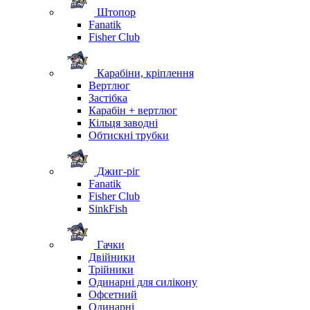
Штопор
Fanatik
Fisher Club
Карабіни, кріплення
Вертлюг
Застібка
Карабін + вертлюг
Кільця заводні
Обтискні трубки
Джиг-ріг
Fanatik
Fisher Club
SinkFish
Гачки
Двійники
Трійники
Одинарні для силікону
Офсетний
Одинарні