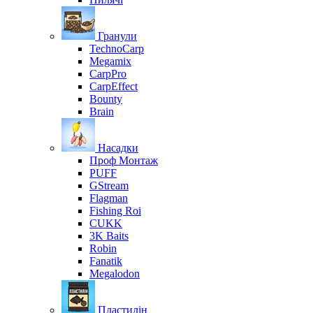
Гранули
TechnoCarp
Megamix
CarpPro
CarpEffect
Bounty
Brain
Насадки
Проф Монтаж
PUFF
GStream
Flagman
Fishing Roi
CUKK
3K Baits
Robin
Fanatik
Megalodon
Пластилін