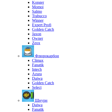
Konger
Momoi
Salmo
Trabucco
Winner
Expert Profi
Golden Catch
Jaxon
Owner
Zeox
Флюрокарбон
Climax
Fanatik
Intech
Azura
Daiwa
Golden Catch
Select
Шнури
Daiwa
Fanatik