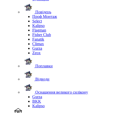
Повідець
Проф Монтаж
Select
Kalipso
Flagman
Fisher Club
Fanatik
Climax
Gurza
Zeox
Поплавки
Відводи
Оснащення великого силікону
Gurza
BKK
Kalipso