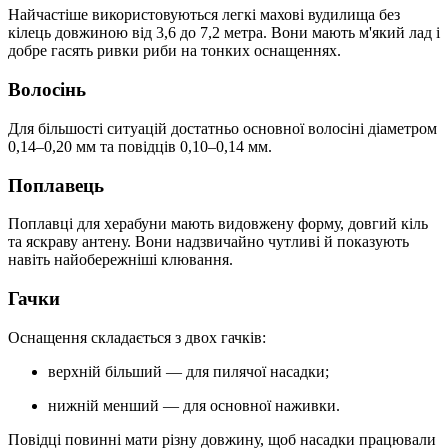
Найчастіше використовуються легкі махові вудилища без
кілець довжиною від 3,6 до 7,2 метра. Вони мають м'який лад і
добре гасять ривки риби на тонких оснащеннях.
Волосінь
Для більшості ситуацій достатньо основної волосіні діаметром
0,14–0,20 мм та повідців 0,10–0,14 мм.
Поплавець
Поплавці для херабуни мають видовжену форму, довгий кіль
та яскраву антену. Вони надзвичайно чутливі й показують
навіть найобережніші клювання.
Гачки
Оснащення складається з двох гачків:
верхній більший — для пилячої насадки;
нижній менший — для основної наживки.
Повідці повинні мати різну довжину, щоб насадки працювали