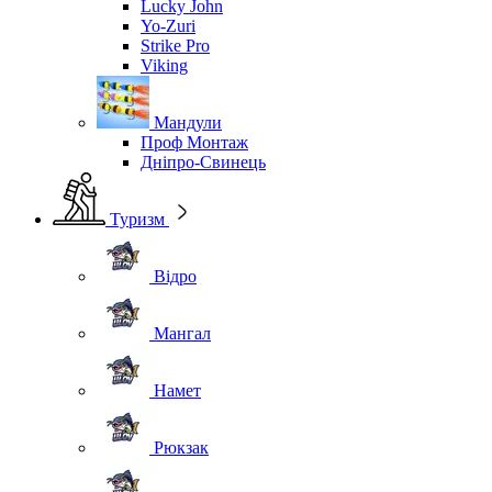
Lucky John
Yo-Zuri
Strike Pro
Viking
Мандули
Проф Монтаж
Дніпро-Свинець
Туризм
Відро
Мангал
Намет
Рюкзак