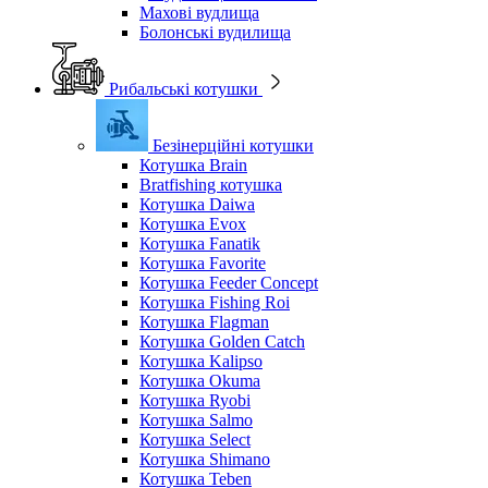
Махові вудлища
Болонські вудилища
Рибальські котушки
Безінерційні котушки
Котушка Brain
Bratfishing котушка
Котушка Daiwa
Котушка Evox
Котушка Fanatik
Котушка Favorite
Котушка Feeder Concept
Котушка Fishing Roi
Котушка Flagman
Котушка Golden Catch
Котушка Kalipso
Котушка Okuma
Котушка Ryobi
Котушка Salmo
Котушка Select
Котушка Shimano
Котушка Teben