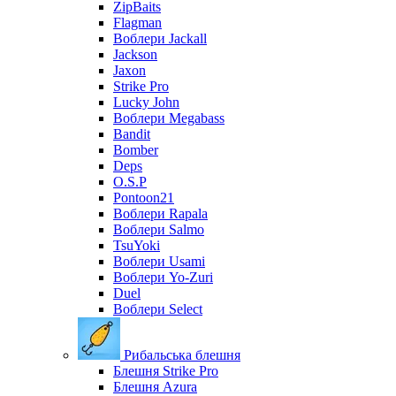
ZipBaits
Flagman
Воблери Jackall
Jackson
Jaxon
Strike Pro
Lucky John
Воблери Megabass
Bandit
Bomber
Deps
O.S.P
Pontoon21
Воблери Rapala
Воблери Salmo
TsuYoki
Воблери Usami
Воблери Yo-Zuri
Duel
Воблери Select
Рибальська блешня
Блешня Strike Pro
Блешня Azura