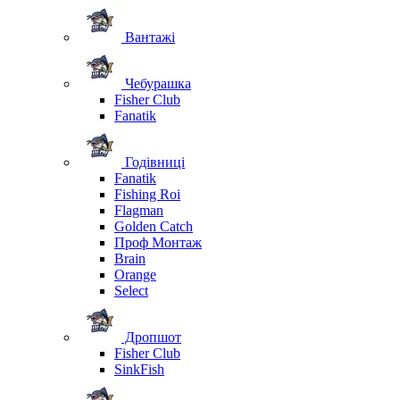
Вантажі
Чебурашка
Fisher Club
Fanatik
Годівниці
Fanatik
Fishing Roi
Flagman
Golden Catch
Проф Монтаж
Brain
Orange
Select
Дропшот
Fisher Club
SinkFish