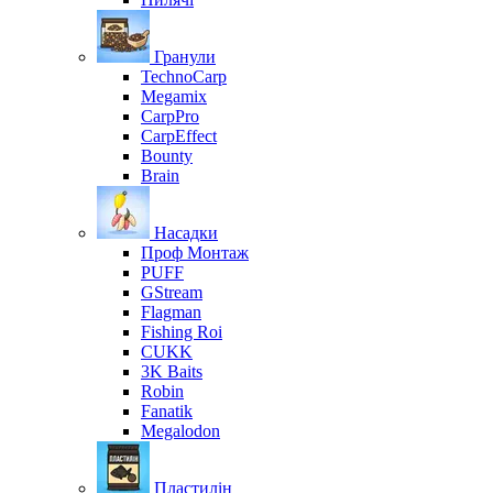
Гранули
TechnoCarp
Megamix
CarpPro
CarpEffect
Bounty
Brain
Насадки
Проф Монтаж
PUFF
GStream
Flagman
Fishing Roi
CUKK
3K Baits
Robin
Fanatik
Megalodon
Пластилін