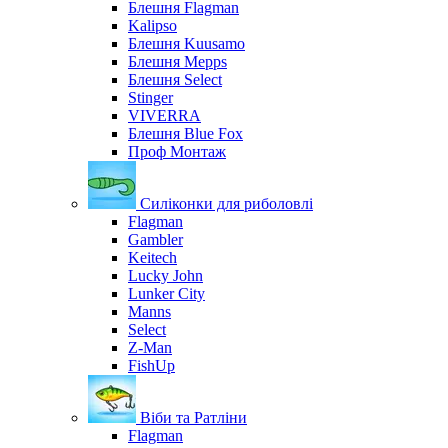
Блешня Flagman
Kalipso
Блешня Kuusamo
Блешня Mepps
Блешня Select
Stinger
VIVERRA
Блешня Blue Fox
Проф Монтаж
Силіконки для риболовлі
Flagman
Gambler
Keitech
Lucky John
Lunker City
Manns
Select
Z-Man
FishUp
Віби та Ратліни
Flagman