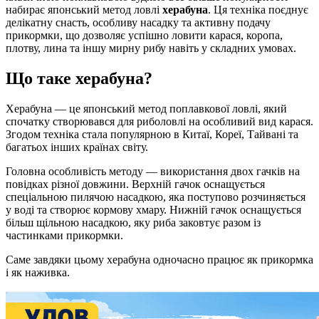
набирає японський метод ловлі
херабуна
. Ця техніка поєднує
делікатну снасть, особливу насадку та активну подачу
прикормки, що дозволяє успішно ловити карася, коропа,
плотву, лина та іншу мирну рибу навіть у складних умовах.
Що таке херабуна?
Херабуна — це японський метод поплавкової ловлі, який
спочатку створювався для риболовлі на особливий вид карася.
Згодом техніка стала популярною в Китаї, Кореї, Тайвані та
багатьох інших країнах світу.
Головна особливість методу — використання двох гачків на
повідках різної довжини. Верхній гачок оснащується
спеціальною пилячою насадкою, яка поступово розчиняється
у воді та створює кормову хмару. Нижній гачок оснащується
більш щільною насадкою, яку риба заковтує разом із
частинками прикормки.
Саме завдяки цьому херабуна одночасно працює як прикормка
і як наживка.