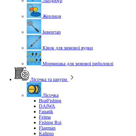
Льодобур
Жерлиця
Інвентар
Ківок для зимової вудки
Мормишка для зимової риболовлі
Лісочка та шнури
Лісочка
BratFishing
DAIWA
Fanatik
Feima
Fishing Roi
Flagman
Kalipso