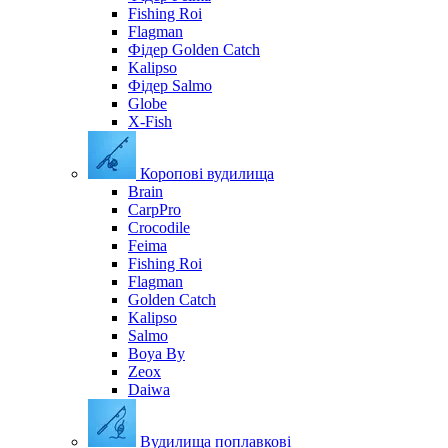
Fishing Roi
Flagman
Фідер Golden Catch
Kalipso
Фідер Salmo
Globe
X-Fish
Коропові вудилища
Brain
CarpPro
Crocodile
Feima
Fishing Roi
Flagman
Golden Catch
Kalipso
Salmo
Boya By
Zeox
Daiwa
Вудилища поплавкові