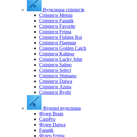
Вудилища спінінгів
Спінінги Metsui
Спінінги Fanatik
Спінінги Favorite
Спінінги Feima
Спінінги Fishing Roi
Спінінги Flagman
Спінінги Golden Catch
Спінінги Kalipso
Спінінги Lucky John
Спінінги Salmo
Спінінги Select
Спінінги Shimano
Спінінги Daiwa
Спінінги Azura
Спінінги Ryobi
Фідерні вудилища
Фідер Brain
CarpPro
Фідер Daiwa
Fanatik
Фідер Feima