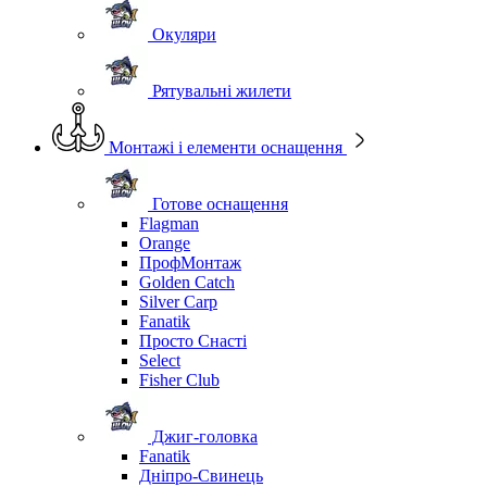
Окуляри
Рятувальні жилети
Монтажі і елементи оснащення
Готове оснащення
Flagman
Orange
ПрофМонтаж
Golden Catch
Silver Carp
Fanatik
Просто Снасті
Select
Fisher Club
Джиг-головка
Fanatik
Дніпро-Свинець