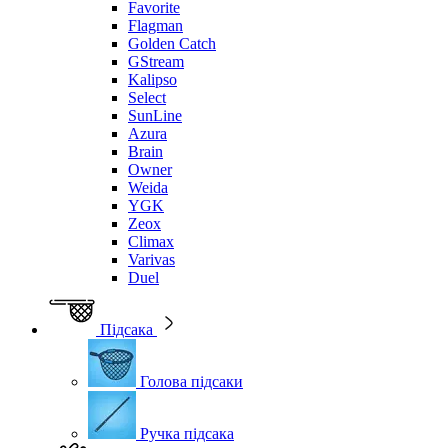
Favorite
Flagman
Golden Catch
GStream
Kalipso
Select
SunLine
Azura
Brain
Owner
Weida
YGK
Zeox
Climax
Varivas
Duel
Підсака
Голова підсаки
Ручка підсака