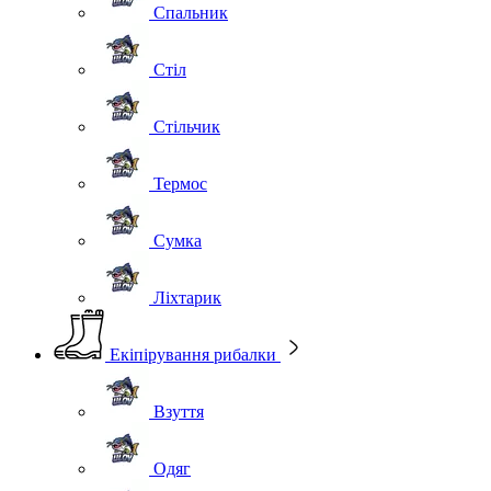
Спальник
Стіл
Стільчик
Термос
Сумка
Ліхтарик
Екіпірування рибалки
Взуття
Одяг