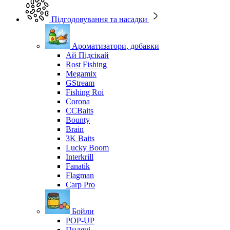
Підгодовування та насадки
Ароматизатори, добавки
Ай Підсікай
Rost Fishing
Megamix
GStream
Fishing Roi
Corona
CCBaits
Bounty
Brain
3K Baits
Lucky Boom
Interkrill
Fanatik
Flagman
Carp Pro
Бойли
POP-UP
Пилячі