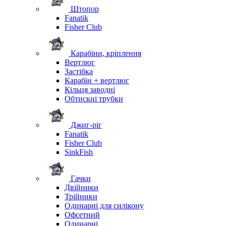
Штопор
Fanatik
Fisher Club
Карабіни, кріплення
Вертлюг
Застібка
Карабін + вертлюг
Кільця заводні
Обтискні трубки
Джиг-ріг
Fanatik
Fisher Club
SinkFish
Гачки
Двійники
Трійники
Одинарні для силікону
Офсетний
Одинарні