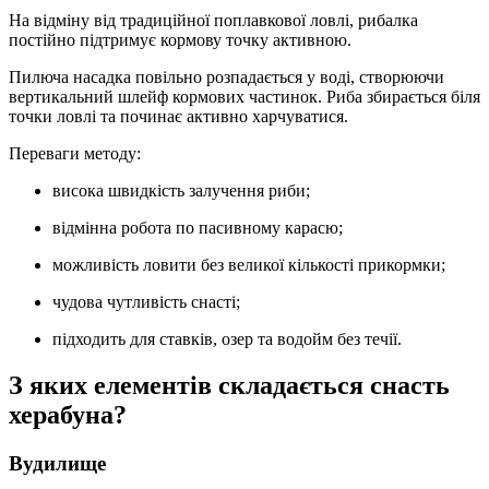
На відміну від традиційної поплавкової ловлі, рибалка
постійно підтримує кормову точку активною.
Пилюча насадка повільно розпадається у воді, створюючи
вертикальний шлейф кормових частинок. Риба збирається біля
точки ловлі та починає активно харчуватися.
Переваги методу:
висока швидкість залучення риби;
відмінна робота по пасивному карасю;
можливість ловити без великої кількості прикормки;
чудова чутливість снасті;
підходить для ставків, озер та водойм без течії.
З яких елементів складається снасть
херабуна?
Вудилище