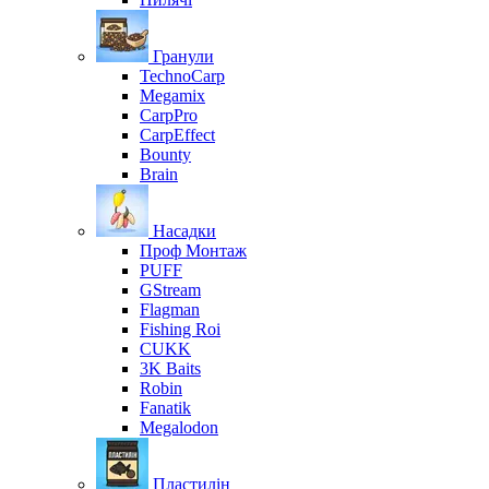
Гранули
TechnoCarp
Megamix
CarpPro
CarpEffect
Bounty
Brain
Насадки
Проф Монтаж
PUFF
GStream
Flagman
Fishing Roi
CUKK
3K Baits
Robin
Fanatik
Megalodon
Пластилін