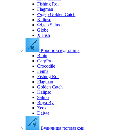
Fishing Roi
Flagman
Фідер Golden Catch
Kalipso
Фідер Salmo
Globe
X-Fish
Коропові вудилища
Brain
CarpPro
Crocodile
Feima
Fishing Roi
Flagman
Golden Catch
Kalipso
Salmo
Boya By
Zeox
Daiwa
Вудилища поплавкові