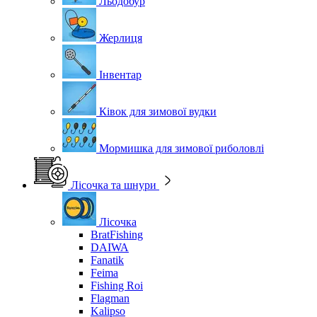
Льодобур
Жерлиця
Інвентар
Ківок для зимової вудки
Мормишка для зимової риболовлі
Лісочка та шнури
Лісочка
BratFishing
DAIWA
Fanatik
Feima
Fishing Roi
Flagman
Kalipso