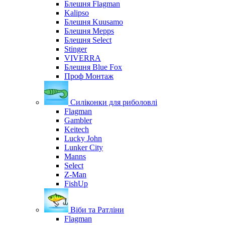
Блешня Flagman
Kalipso
Блешня Kuusamo
Блешня Mepps
Блешня Select
Stinger
VIVERRA
Блешня Blue Fox
Проф Монтаж
Силіконки для риболовлі
Flagman
Gambler
Keitech
Lucky John
Lunker City
Manns
Select
Z-Man
FishUp
Віби та Ратліни
Flagman