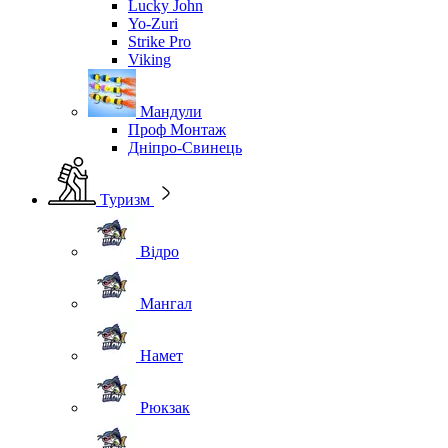
Lucky John
Yo-Zuri
Strike Pro
Viking
Мандули
Проф Монтаж
Дніпро-Свинець
Туризм
Відро
Мангал
Намет
Рюкзак