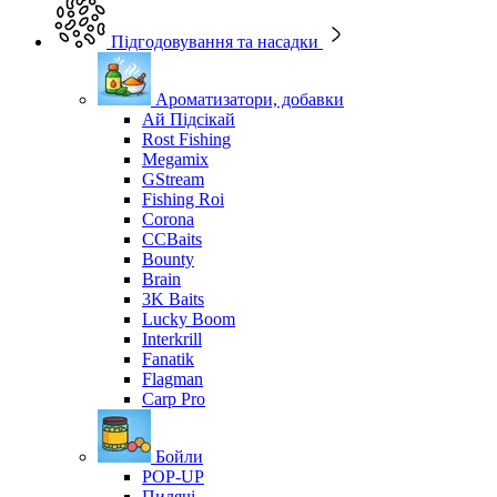
Підгодовування та насадки
Ароматизатори, добавки
Ай Підсікай
Rost Fishing
Megamix
GStream
Fishing Roi
Corona
CCBaits
Bounty
Brain
3K Baits
Lucky Boom
Interkrill
Fanatik
Flagman
Carp Pro
Бойли
POP-UP
Пилячі