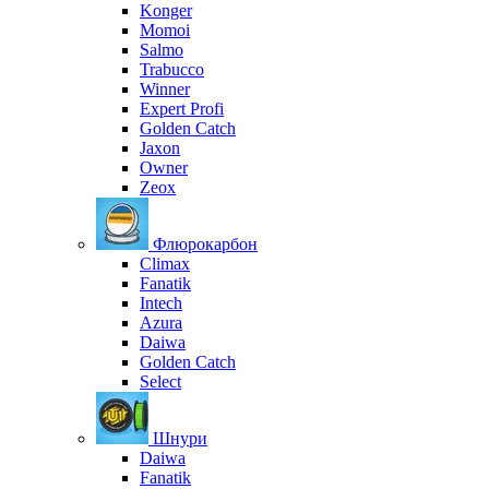
Konger
Momoi
Salmo
Trabucco
Winner
Expert Profi
Golden Catch
Jaxon
Owner
Zeox
Флюрокарбон
Climax
Fanatik
Intech
Azura
Daiwa
Golden Catch
Select
Шнури
Daiwa
Fanatik