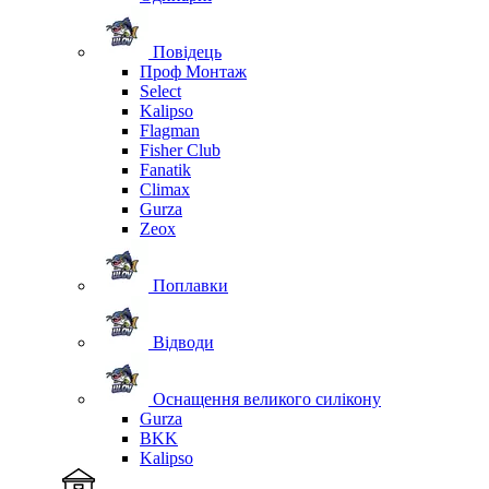
Повідець
Проф Монтаж
Select
Kalipso
Flagman
Fisher Club
Fanatik
Climax
Gurza
Zeox
Поплавки
Відводи
Оснащення великого силікону
Gurza
BKK
Kalipso