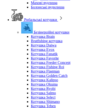
Махові вудлища
Болонські вудилища
Рибальські котушки
Безінерційні котушки
Котушка Brain
Bratfishing котушка
Котушка Daiwa
Котушка Evox
Котушка Fanatik
Котушка Favorite
Котушка Feeder Concept
Котушка Fishing Roi
Котушка Flagman
Котушка Golden Catch
Котушка Kalipso
Котушка Okuma
Котушка Ryobi
Котушка Salmo
Котушка Select
Котушка Shimano
Котушка Teben