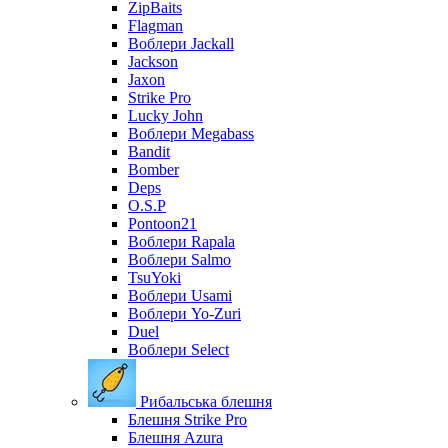
ZipBaits
Flagman
Воблери Jackall
Jackson
Jaxon
Strike Pro
Lucky John
Воблери Megabass
Bandit
Bomber
Deps
O.S.P
Pontoon21
Воблери Rapala
Воблери Salmo
TsuYoki
Воблери Usami
Воблери Yo-Zuri
Duel
Воблери Select
Рибальська блешня
Блешня Strike Pro
Блешня Azura