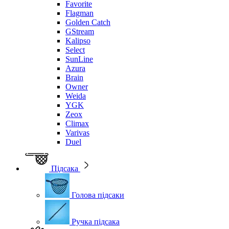
Favorite
Flagman
Golden Catch
GStream
Kalipso
Select
SunLine
Azura
Brain
Owner
Weida
YGK
Zeox
Climax
Varivas
Duel
Підсака
Голова підсаки
Ручка підсака