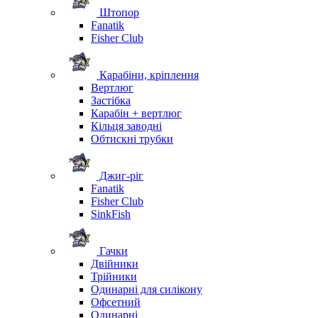
Штопор
Fanatik
Fisher Club
Карабіни, кріплення
Вертлюг
Застібка
Карабін + вертлюг
Кільця заводні
Обтискні трубки
Джиг-ріг
Fanatik
Fisher Club
SinkFish
Гачки
Двійники
Трійники
Одинарні для силікону
Офсетний
Одинарні