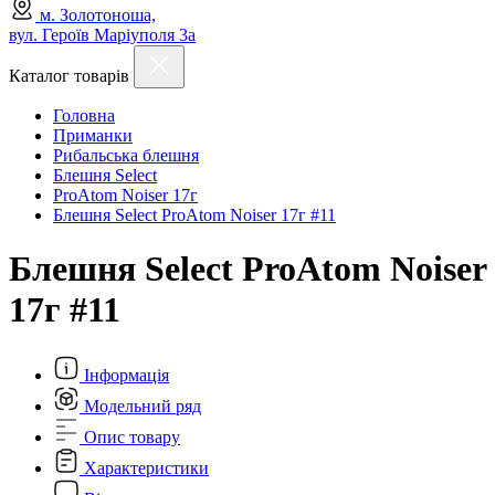
м. Золотоноша,
вул. Героїв Маріуполя 3а
Каталог товарів
Головна
Приманки
Рибальська блешня
Блешня Select
ProAtom Noiser 17г
Блешня Select ProAtom Noiser 17г #11
Блешня Select ProAtom Noiser
17г #11
Інформація
Модельний ряд
Опис товару
Характеристики