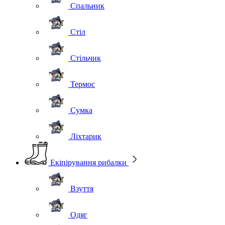
Спальник
Стіл
Стільчик
Термос
Сумка
Ліхтарик
Екіпірування рибалки
Взуття
Одяг