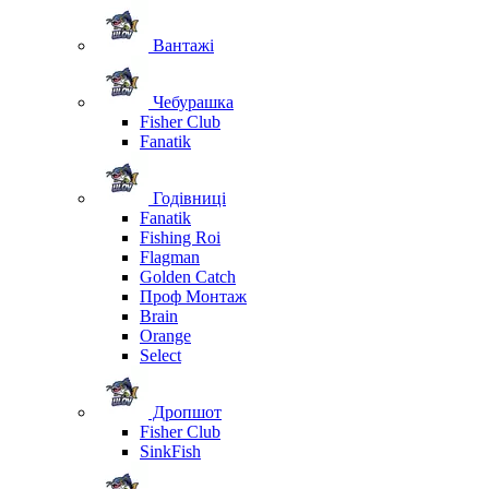
Вантажі
Чебурашка
Fisher Club
Fanatik
Годівниці
Fanatik
Fishing Roi
Flagman
Golden Catch
Проф Монтаж
Brain
Orange
Select
Дропшот
Fisher Club
SinkFish