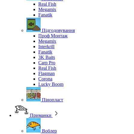
Real Fish
Megamix
Fanatik
Підгодовування
Проф Монтаж
Megamix
Interkrill
Fanatik
3K Baits
Carp Pro
Real Fish
Flagman
Corona
Lucky Boom
Пінопласт
Приманки
Воблер