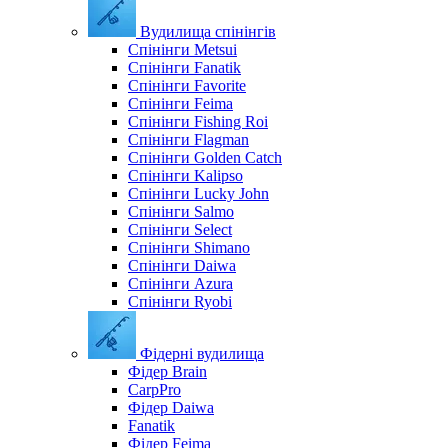
Вудилища спінінгів
Спінінги Metsui
Спінінги Fanatik
Спінінги Favorite
Спінінги Feima
Спінінги Fishing Roi
Спінінги Flagman
Спінінги Golden Catch
Спінінги Kalipso
Спінінги Lucky John
Спінінги Salmo
Спінінги Select
Спінінги Shimano
Спінінги Daiwa
Спінінги Azura
Спінінги Ryobi
Фідерні вудилища
Фідер Brain
CarpPro
Фідер Daiwa
Fanatik
Фідер Feima