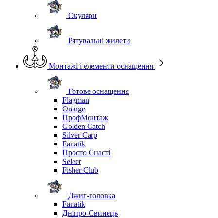
Окуляри
Рятувальні жилети
Монтажі і елементи оснащення
Готове оснащення
Flagman
Orange
ПрофМонтаж
Golden Catch
Silver Carp
Fanatik
Просто Снасті
Select
Fisher Club
Джиг-головка
Fanatik
Дніпро-Свинець