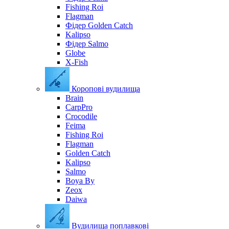
Fishing Roi
Flagman
Фідер Golden Catch
Kalipso
Фідер Salmo
Globe
X-Fish
Коропові вудилища
Brain
CarpPro
Crocodile
Feima
Fishing Roi
Flagman
Golden Catch
Kalipso
Salmo
Boya By
Zeox
Daiwa
Вудилища поплавкові