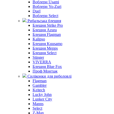
Воблери Usami
Воблери Yo-Zuri
Duel
Воблери Select
Рибальська блешня
Блешня Strike Pro
Блешня Azura
Блешня Flagman
Kalipso
Блешня Kuusamo
Блешня Mepps
Блешня Select
Stinger
VIVERRA
Блешня Blue Fox
Проф Монтаж
Силіконки для риболовлі
Flagman
Gambler
Keitech
Lucky John
Lunker City
Manns
Select
Z-Man