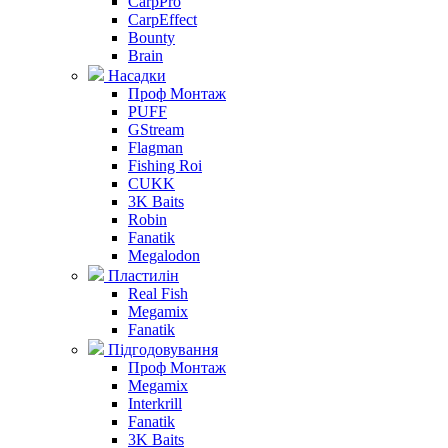
CarpPro
CarpEffect
Bounty
Brain
Насадки
Проф Монтаж
PUFF
GStream
Flagman
Fishing Roi
CUKK
3K Baits
Robin
Fanatik
Megalodon
Пластилін
Real Fish
Megamix
Fanatik
Підгодовування
Проф Монтаж
Megamix
Interkrill
Fanatik
3K Baits