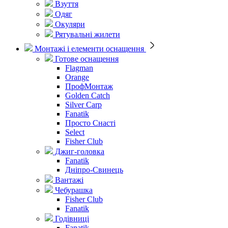
Взуття
Одяг
Окуляри
Рятувальні жилети
Монтажі і елементи оснащення
Готове оснащення
Flagman
Orange
ПрофМонтаж
Golden Catch
Silver Carp
Fanatik
Просто Снасті
Select
Fisher Club
Джиг-головка
Fanatik
Дніпро-Свинець
Вантажі
Чебурашка
Fisher Club
Fanatik
Годівниці
Fanatik