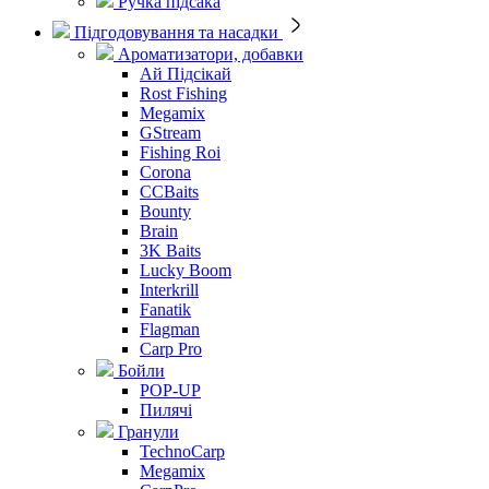
Ручка підсака
Підгодовування та насадки
Ароматизатори, добавки
Ай Підсікай
Rost Fishing
Megamix
GStream
Fishing Roi
Corona
CCBaits
Bounty
Brain
3K Baits
Lucky Boom
Interkrill
Fanatik
Flagman
Carp Pro
Бойли
POP-UP
Пилячі
Гранули
TechnoCarp
Megamix