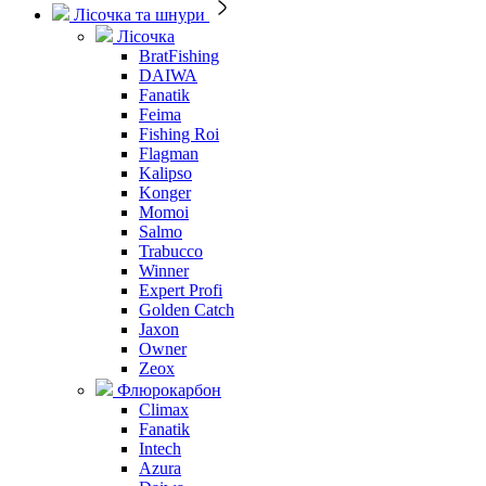
Лісочка та шнури
Лісочка
BratFishing
DAIWA
Fanatik
Feima
Fishing Roi
Flagman
Kalipso
Konger
Momoi
Salmo
Trabucco
Winner
Expert Profi
Golden Catch
Jaxon
Owner
Zeox
Флюрокарбон
Climax
Fanatik
Intech
Azura