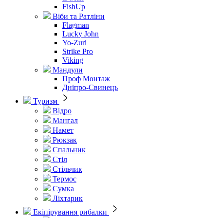
FishUp
Віби та Ратліни
Flagman
Lucky John
Yo-Zuri
Strike Pro
Viking
Мандули
Проф Монтаж
Дніпро-Свинець
Туризм
Відро
Мангал
Намет
Рюкзак
Спальник
Стіл
Стільчик
Термос
Сумка
Ліхтарик
Екіпірування рибалки