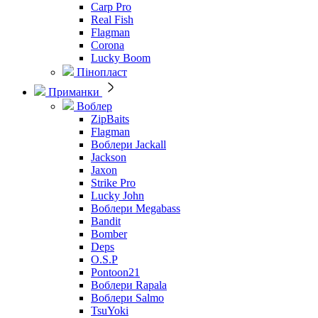
Carp Pro
Real Fish
Flagman
Corona
Lucky Boom
Пінопласт
Приманки
Воблер
ZipBaits
Flagman
Воблери Jackall
Jackson
Jaxon
Strike Pro
Lucky John
Воблери Megabass
Bandit
Bomber
Deps
O.S.P
Pontoon21
Воблери Rapala
Воблери Salmo
TsuYoki