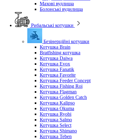
Махові вудлища
Болонські вудилища
Рибальські котушки
Безінерційні котушки
Котушка Brain
Bratfishing котушка
Котушка Daiwa
Котушка Evox
Котушка Fanatik
Котушка Favorite
Котушка Feeder Concept
Котушка Fishing Roi
Котушка Flagman
Котушка Golden Catch
Котушка Kalipso
Котушка Okuma
Котушка Ryobi
Котушка Salmo
Котушка Select
Котушка Shimano
Котушка Teben