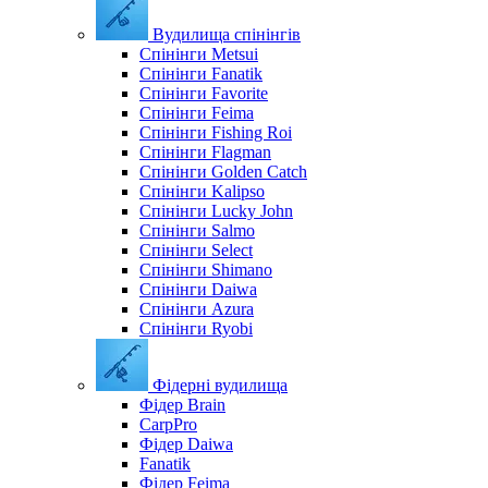
Вудилища спінінгів
Спінінги Metsui
Спінінги Fanatik
Спінінги Favorite
Спінінги Feima
Спінінги Fishing Roi
Спінінги Flagman
Спінінги Golden Catch
Спінінги Kalipso
Спінінги Lucky John
Спінінги Salmo
Спінінги Select
Спінінги Shimano
Спінінги Daiwa
Спінінги Azura
Спінінги Ryobi
Фідерні вудилища
Фідер Brain
CarpPro
Фідер Daiwa
Fanatik
Фідер Feima