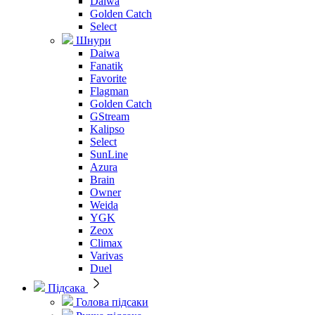
Daiwa
Golden Catch
Select
Шнури
Daiwa
Fanatik
Favorite
Flagman
Golden Catch
GStream
Kalipso
Select
SunLine
Azura
Brain
Owner
Weida
YGK
Zeox
Climax
Varivas
Duel
Підсака
Голова підсаки