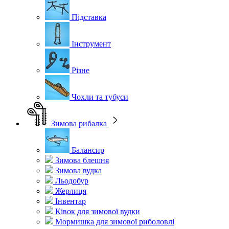
Підставка
Інструмент
Різне
Чохли та тубуси
Зимова рибалка
Балансир
Зимова блешня
Зимова вудка
Льодобур
Жерлиця
Інвентар
Ківок для зимової вудки
Мормишка для зимової риболовлі