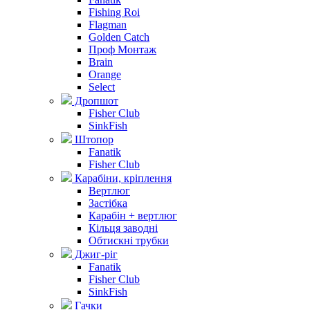
Fishing Roi
Flagman
Golden Catch
Проф Монтаж
Brain
Orange
Select
Дропшот
Fisher Club
SinkFish
Штопор
Fanatik
Fisher Club
Карабіни, кріплення
Вертлюг
Застібка
Карабін + вертлюг
Кільця заводні
Обтискні трубки
Джиг-ріг
Fanatik
Fisher Club
SinkFish
Гачки