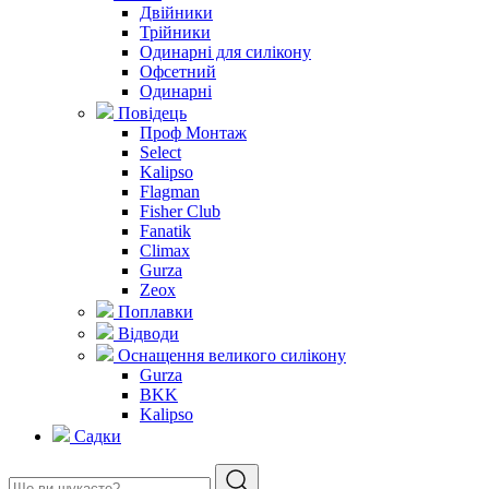
Двійники
Трійники
Одинарні для силікону
Офсетний
Одинарні
Повідець
Проф Монтаж
Select
Kalipso
Flagman
Fisher Club
Fanatik
Climax
Gurza
Zeox
Поплавки
Відводи
Оснащення великого силікону
Gurza
BKK
Kalipso
Садки